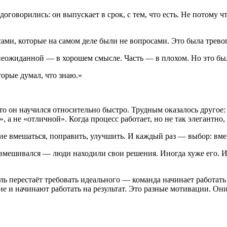
оговорились: он выпускает в срок, с тем, что есть. Не потому 
ами, которые на самом деле были не вопросами. Это была тревог
неожиданной — в хорошем смысле. Часть — в плохом. Но это был
торые думал, что знаю.»
 он научился относительно быстро. Трудным оказалось другое: т
, а не «отличной». Когда процесс работает, но не так элегантно,
ие вмешаться, поправить, улучшить. И каждый раз — выбор: вме
не вмешивался — люди находили свои решения. Иногда хуже его. 
ель перестаёт требовать идеального — команда начинает работать
е и начинают работать на результат. Это разные мотивации. Они