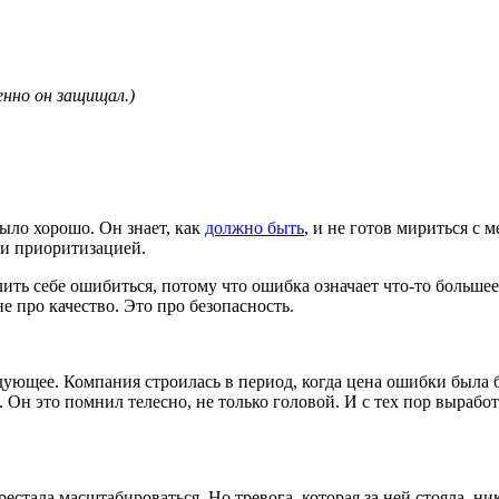
нно он защищал.)
ыло хорошо. Он знает, как
должно быть
, и не готов мириться с
 и приоритизацией.
ть себе ошибиться, потому что ошибка означает что-то большее,
е про качество. Это про безопасность.
ледующее. Компания строилась в период, когда цена ошибки был
Он это помнил телесно, не только головой. И с тех пор выработ
тала масштабироваться. Но тревога, которая за ней стояла, ник