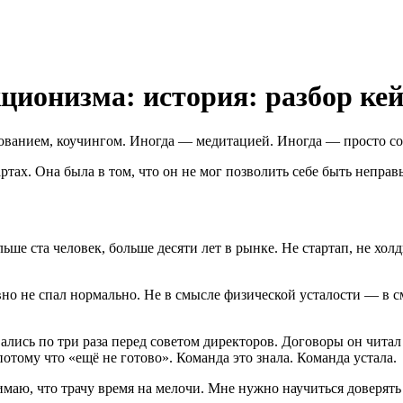
ционизма: история: разбор кей
ванием, коучингом. Иногда — медитацией. Иногда — просто со
ртах. Она была в том, что он не мог позволить себе быть непра
льше ста человек, больше десяти лет в рынке. Не стартап, не холд
но не спал нормально. Не в смысле физической усталости — в смы
ись по три раза перед советом директоров. Договоры он читал с
отому что «ещё не готово». Команда это знала. Команда устала.
маю, что трачу время на мелочи. Мне нужно научиться доверять