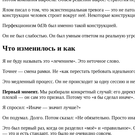
Ялом писал о том, что экзистенциальная тревога — это не пат
конструкции человек строит вокруг неё. Некоторые конструкц
Перфекционизм 0d3b был именно такой конструкцией.
Он не был слабостью. Он был умным ответом на реальную угрозу
Что изменилось и как
Я не буду называть это «лечением». Это неточное слово.
Точнее — смена рамки. Не «как перестать требовать идеального
Это медленный процесс. Он не происходит за одну сессию и не
Первый момент.
Мы разбирали конкретный случай: его директ
плохой — он сам это признал. Потому что «я бы сделал иначе».
Я спросил: «Иначе — значит лучше?»
Он подумал. Долго. Потом сказал: «Не обязательно. Просто ина
Это был первый раз, когда он разделил «моё» и «правильное». 
— это и есть стандарт, это было не очевидно совсем.