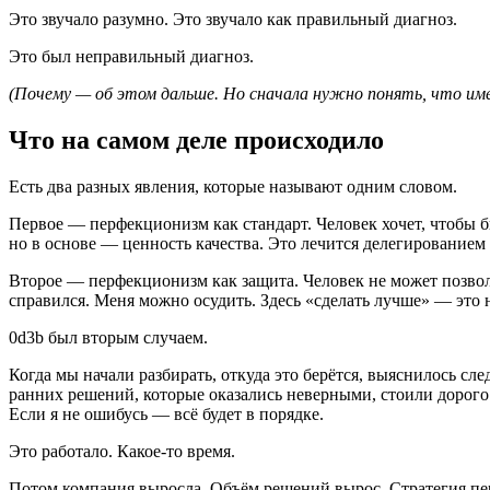
Это звучало разумно. Это звучало как правильный диагноз.
Это был неправильный диагноз.
(Почему — об этом дальше. Но сначала нужно понять, что име
Что на самом деле происходило
Есть два разных явления, которые называют одним словом.
Первое — перфекционизм как стандарт. Человек хочет, чтобы б
но в основе — ценность качества. Это лечится делегированием
Второе — перфекционизм как защита. Человек не может позволи
справился. Меня можно осудить. Здесь «сделать лучше» — это н
0d3b был вторым случаем.
Когда мы начали разбирать, откуда это берётся, выяснилось с
ранних решений, которые оказались неверными, стоили дорого. 
Если я не ошибусь — всё будет в порядке.
Это работало. Какое-то время.
Потом компания выросла. Объём решений вырос. Стратегия перес