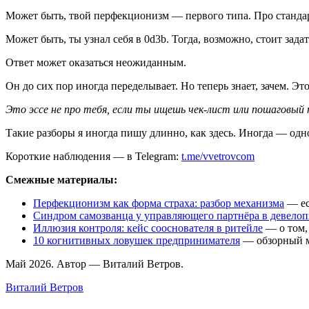
Может быть, твой перфекционизм — первого типа. Про стандарты
Может быть, ты узнал себя в 0d3b. Тогда, возможно, стоит зада
Ответ может оказаться неожиданным.
Он до сих пор иногда переделывает. Но теперь знает, зачем. Это
Это эссе не про тебя, если ты ищешь чек-лист или пошаговый пл
Такие разборы я иногда пишу длинно, как здесь. Иногда — одно
Короткие наблюдения — в Telegram:
t.me/vvetrovcom
Смежные материалы:
Перфекционизм как форма страха: разбор механизма
— ес
Синдром самозванца у управляющего партнёра в девело
Иллюзия контроля: кейс сооснователя в ритейле
— о том, 
10 когнитивных ловушек предпринимателя
— обзорный м
Май 2026. Автор — Виталий Ветров.
Виталий Ветров