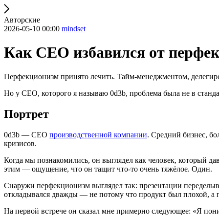
Авторские
2026-05-10 00:00
mindset
Как CEO избавился от перфек
Перфекционизм принято лечить. Тайм-менеджментом, делегиро
Но у CEO, которого я называю 0d3b, проблема была не в станда
Портрет
0d3b — CEO
производственной компании
. Средний бизнес, бо
кризисов.
Когда мы познакомились, он выглядел как человек, который дав
этим — ощущение, что он тащит что-то очень тяжёлое. Один.
Снаружи перфекционизм выглядел так: презентации переделывал
откладывался дважды — не потому что продукт был плохой, а п
На первой встрече он сказал мне примерно следующее: «Я пони