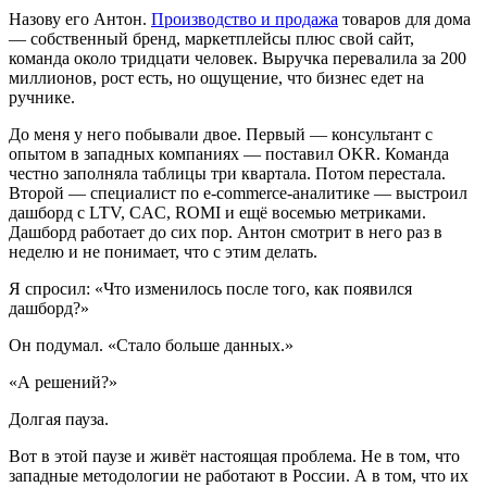
Назову его Антон.
Производство и продажа
товаров для дома
— собственный бренд, маркетплейсы плюс свой сайт,
команда около тридцати человек. Выручка перевалила за 200
миллионов, рост есть, но ощущение, что бизнес едет на
ручнике.
До меня у него побывали двое. Первый — консультант с
опытом в западных компаниях — поставил OKR. Команда
честно заполняла таблицы три квартала. Потом перестала.
Второй — специалист по e-commerce-аналитике — выстроил
дашборд с LTV, CAC, ROMI и ещё восемью метриками.
Дашборд работает до сих пор. Антон смотрит в него раз в
неделю и не понимает, что с этим делать.
Я спросил: «Что изменилось после того, как появился
дашборд?»
Он подумал. «Стало больше данных.»
«А решений?»
Долгая пауза.
Вот в этой паузе и живёт настоящая проблема. Не в том, что
западные методологии не работают в России. А в том, что их