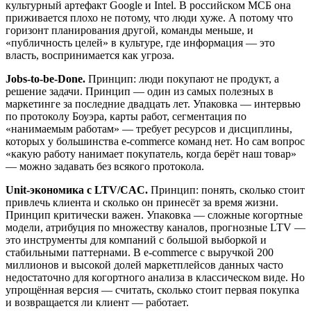
культурный артефакт Google и Intel. В российском МСБ она
приживается плохо не потому, что люди хуже. А потому что
горизонт планирования другой, команды меньше, и
«публичность целей» в культуре, где информация — это
власть, воспринимается как угроза.
Jobs-to-be-Done.
Принцип: люди покупают не продукт, а
решение задачи. Принцип — один из самых полезных в
маркетинге за последние двадцать лет. Упаковка — интервью
по протоколу Боуэра, карты работ, сегментация по
«нанимаемым работам» — требует ресурсов и дисциплины,
которых у большинства e-commerce команд нет. Но сам вопрос
«какую работу нанимает покупатель, когда берёт наш товар»
— можно задавать без всякого протокола.
Unit-экономика с LTV/CAC.
Принцип: понять, сколько стоит
привлечь клиента и сколько он принесёт за время жизни.
Принцип критически важен. Упаковка — сложные когортные
модели, атрибуция по множеству каналов, прогнозные LTV —
это инструменты для компаний с большой выборкой и
стабильными паттернами. В e-commerce с выручкой 200
миллионов и высокой долей маркетплейсов данных часто
недостаточно для когортного анализа в классическом виде. Но
упрощённая версия — считать, сколько стоит первая покупка
и возвращается ли клиент — работает.