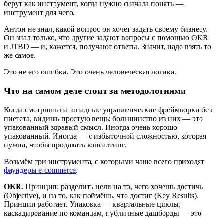
берут как инструмент, когда нужно сначала понять —
инструмент для чего.
Антон не знал, какой вопрос он хочет задать своему бизнесу.
Он знал только, что другие задают вопросы с помощью OKR
и JTBD — и, кажется, получают ответы. Значит, надо взять то
же самое.
Это не его ошибка. Это очень человеческая логика.
Что на самом деле стоит за методологиями
Когда смотришь на западные управленческие фреймворки без
пиетета, видишь простую вещь: большинство из них — это
упакованный здравый смысл. Иногда очень хорошо
упакованный. Иногда — с избыточной сложностью, которая
нужна, чтобы продавать консалтинг.
Возьмём три инструмента, с которыми чаще всего приходят
фаундеры e-commerce
.
OKR.
Принцип: разделить цели на то, чего хочешь достичь
(Objective), и на то, как поймёшь, что достиг (Key Results).
Принцип работает. Упаковка — квартальные циклы,
каскадирование по командам, публичные дашборды — это