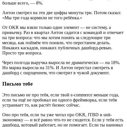
больше всего, — 8%.
Антон смотрел на эти две цифры минуты три. Потом сказал:
«Мы три года кормили не того ребёнка.»
От OKR мы взяли только один элемент — не систему, а
привычку. Раз в квартал Антон садится с командой и отвечает
на три вопроса: что мы хотим понять за следующие три
месяца, как поймём что поняли, что перестанем делать.
Никаких каскадов, никаких публичных дашборд-ревью.
Просто три вопроса.
Через полгода выручка выросла не драматически — на 18%.
Но маржа выросла на 31%. И Антон перестал смотреть в
дашборд с ощущением, что смотрит в чужой документ.
Письмо тебе
Это письмо не про тебя, если твой e-commerce меньше года,
если ты ещё не пробовал ни одного фреймворка, если тебя
устраивает то, как растёт бизнес сейчас.
Оно про тебя, если ты уже читал про OKR, JTBD и unit-
экономику — и всё равно что-то не сходится. Если у тебя есть
дашборд, который работает, но не помогает. Если ты нанимал