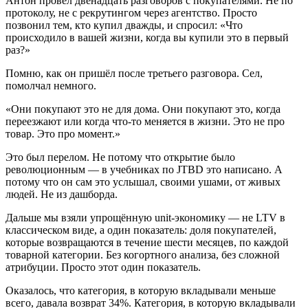
Антон провёл двенадцать разговоров с покупателями. Не по
протоколу, не с рекрутингом через агентство. Просто
позвонил тем, кто купил дважды, и спросил: «Что
происходило в вашей жизни, когда вы купили это в первый
раз?»
Помню, как он пришёл после третьего разговора. Сел,
помолчал немного.
«Они покупают это не для дома. Они покупают это, когда
переезжают или когда что-то меняется в жизни. Это не про
товар. Это про момент.»
Это был перелом. Не потому что открытие было
революционным — в учебниках по JTBD это написано. А
потому что он сам это услышал, своими ушами, от живых
людей. Не из дашборда.
Дальше мы взяли упрощённую unit-экономику — не LTV в
классическом виде, а один показатель: доля покупателей,
которые возвращаются в течение шести месяцев, по каждой
товарной категории. Без когортного анализа, без сложной
атрибуции. Просто этот один показатель.
Оказалось, что категория, в которую вкладывали меньше
всего, давала возврат 34%. Категория, в которую вкладывали