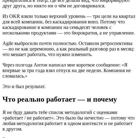
превратились в театр, где все делали вид, что информируют
друг друга, но никто ни о чём не договаривался.
Из OKR взяли только верхний уровень — три цели на квартал
для всей компании, без каскадирования вниз. Потому что
каскадирование в компании на семьдесят человек с
несколькими продуктами — это бюрократия, а не управление.
Agile выбросили почти полностью. Оставили ретроспективы
— но не как церемонию, а как реальный разговор раз в месяц:
что мешает работать, что нужно изменить.
Через полгода Антон написал мне короткое сообщение: «Я
впервые за три года взял отпуск на две недели. Компания не
сломалась.»
Это и был результат.
Что реально работает — и почему
Я не буду давать тебе список методологий с оценками
«работает / не работает». Это было бы нечестно — потому что
любая методология работает в одном контексте и не работает
в другом.