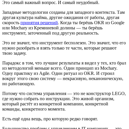
Это самый важный вопрос. И самый неудобный.
Западные методологии созданы для западного контекста. Там
другая культура найма, другие ожидания от работы, другая
скорость
принятия решений
. Когда ты берёшь OKR из Google
или Mochary из Кремниевой долины — ты берёшь
инструмент, заточенный под другую реальность.
Это не значит, что инструмент бесполезен. Это значит, что его
нужно разобрать и взять только те части, которые решают
твою задачу.
Парадокс в том, что лучшие результаты я видел у тех, кто брал
из методологий меньше всего. Один принцип из Mochary.
Одну практику из Agile. Один ритуал из OKR. И строил
вокруг этого свою систему — некрасивую, неканоническую,
но работающую.
Потому что система управления — это не конструктор LEGO,
где нужно собрать по инструкции. Это живой организм,
который растёт из конкретной компании, конкретной
команды, конкретного момента.
Есть ещё одна вещь, про которую редко говорят.
Большинство проблем с управлением в IT-компаниях — это