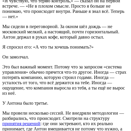
«Я чувствую, что теряю контроль,» — сказал он на первой
встрече. — «Не в плохом смысле. Просто я больше не
понимаю, что происходит внутри. Раньше я знал всё. Теперь
— нет.»
Мы сидели в переговорной. За окном шёл дождь — не
московский мелкий, а настоящий, почти горизонтальный.
Антон держал в руках кофе, который давно остыл.
Я спросил его: «А что ты хочешь понимать?»
Он замолчал.
Это был важный момент. Потому что за запросом «система
управления» обычно прячется что-то другое. Иногда — страх
потерять компанию, которую строил годами. Иногда —
усталость от того, что всё держится на тебе. Иногда —
ощущение, что компания выросла из тебя, а ты ещё не вырос
из неё.
У Антона было третье.
Мы провели несколько сессий. Не внедряли методологии —
разбирались, что происходит. Смотрели на структуру
принятия решений
: где они застревают, кто их реально
принимает, где Антон вмешивается не потому что нужно, а