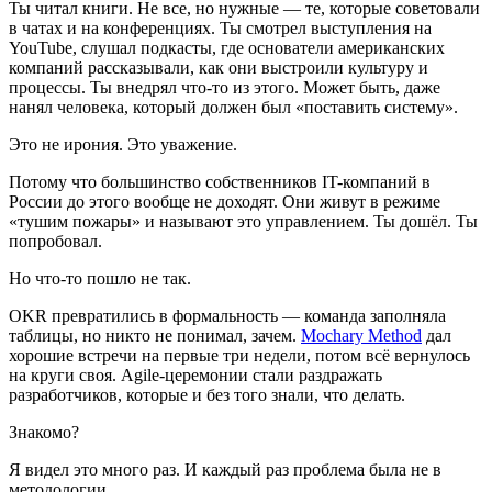
Ты читал книги. Не все, но нужные — те, которые советовали
в чатах и на конференциях. Ты смотрел выступления на
YouTube, слушал подкасты, где основатели американских
компаний рассказывали, как они выстроили культуру и
процессы. Ты внедрял что-то из этого. Может быть, даже
нанял человека, который должен был «поставить систему».
Это не ирония. Это уважение.
Потому что большинство собственников IT-компаний в
России до этого вообще не доходят. Они живут в режиме
«тушим пожары» и называют это управлением. Ты дошёл. Ты
попробовал.
Но что-то пошло не так.
OKR превратились в формальность — команда заполняла
таблицы, но никто не понимал, зачем.
Mochary Method
дал
хорошие встречи на первые три недели, потом всё вернулось
на круги своя. Agile-церемонии стали раздражать
разработчиков, которые и без того знали, что делать.
Знакомо?
Я видел это много раз. И каждый раз проблема была не в
методологии.