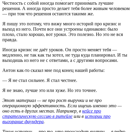
Честность с собой иногда помогает принимать лучшие
решения. А иногда просто делает тебя более живым человеком
— при том что решения остаются такими же.
Я пишу это потому, что вижу много историй про кризис и
выход из него. Почти все они устроены одинаково: было
плохо, стало хорошо, вот уроки. Это полезно. Но это не вся
правда.
Иногда кризис не даёт уроков. Он просто меняет тебя —
медленно, не так как ты хотел, не туда куда планировал. И ты
выходишь из него не с ответами, а с другими вопросами.
Антон как-то сказал мне под конец нашей работы:
— Я не стал сильнее. Я стал честнее.
Я не знаю, лучше это или хуже. Но это точнее.
Этот материал — не про рост выручки и не про
операционную эффективность. Если ищешь именно это —
оно есть в других местах. Например, в
кейсе про
стратегическую сессию в ритейле
или в
истории про
выгорание фаундера
.
Такие истории — про то, что происходит внутри — я редко