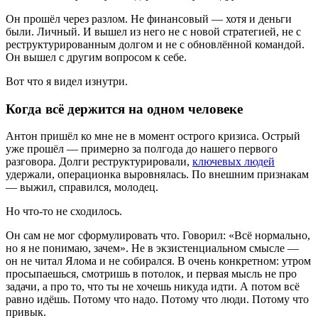
Он прошёл через разлом. Не финансовый — хотя и деньги
были. Личный. И вышел из него не с новой стратегией, не с
реструктурированным долгом и не с обновлённой командой.
Он вышел с другим вопросом к себе.
Вот что я видел изнутри.
Когда всё держится на одном человеке
Антон пришёл ко мне не в момент острого кризиса. Острый
уже прошёл — примерно за полгода до нашего первого
разговора. Долги реструктурировали,
ключевых людей
удержали, операционка выровнялась. По внешним признакам
— выжил, справился, молодец.
Но что-то не сходилось.
Он сам не мог сформулировать что. Говорил: «Всё нормально,
но я не понимаю, зачем». Не в экзистенциальном смысле —
он не читал Ялома и не собирался. В очень конкретном: утром
просыпаешься, смотришь в потолок, и первая мысль не про
задачи, а про то, что ты не хочешь никуда идти. А потом всё
равно идёшь. Потому что надо. Потому что люди. Потому что
привык.