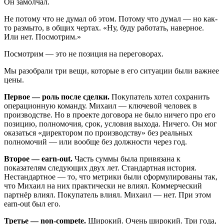
Он замолчал.
Не потому что не думал об этом. Потому что думал — но как-
то размыто, в общих чертах. «Ну, буду работать, наверное.
Или нет. Посмотрим.»
Посмотрим — это не позиция на переговорах.
Мы разобрали три вещи, которые в его ситуации были важнее
цены.
Первое — роль после сделки.
Покупатель хотел сохранить
операционную команду. Михаил — ключевой человек в
производстве. Но в проекте договора не было ничего про его
позицию, полномочия, срок, условия выхода. Ничего. Он мог
оказаться «директором по производству» без реальных
полномочий — или вообще без должности через год.
Второе — earn-out.
Часть суммы была привязана к
показателям следующих двух лет. Стандартная история.
Нестандартное — то, что метрики были сформулированы так,
что Михаил на них практически не влиял. Коммерческий
партнёр влиял. Покупатель влиял. Михаил — нет. При этом
earn-out был его.
Третье — non-compete.
Широкий. Очень широкий. Три года,