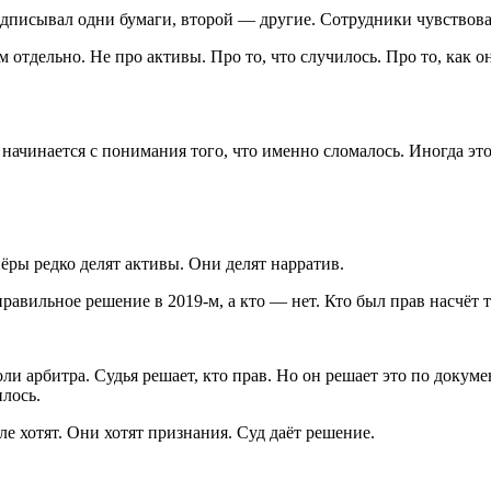
одписывал одни бумаги, второй — другие. Сотрудники чувствов
 отдельно. Не про активы. Про то, что случилось. Про то, как он
н начинается с понимания того, что именно сломалось. Иногда э
нёры редко делят активы. Они делят нарратив.
авильное решение в 2019-м, а кто — нет. Кто был прав насчёт то
ли арбитра. Судья решает, кто прав. Но он решает это по докумен
илось.
ле хотят. Они хотят признания. Суд даёт решение.