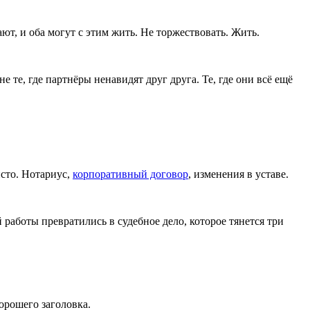
ют, и оба могут с этим жить. Не торжествовать. Жить.
е те, где партнёры ненавидят друг друга. Те, где они всё ещё
исто. Нотариус,
корпоративный договор
, изменения в уставе.
 работы превратились в судебное дело, которое тянется три
орошего заголовка.