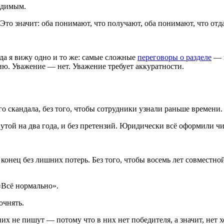
видимым.
Это значит: оба понимают, что получают, оба понимают, что отда
гда я вижу одно и то же: самые сложные
переговоры о разделе
— н
гию. Уважение — нет. Уважение требует аккуратности.
ого скандала, без того, чтобы сотрудники узнали раньше времени.
утой на два года, и без претензий. Юридически всё оформили ч
конец без лишних потерь. Без того, чтобы восемь лет совместной
«Всё нормально».
очнять.
их не пишут — потому что в них нет победителя, а значит, нет х