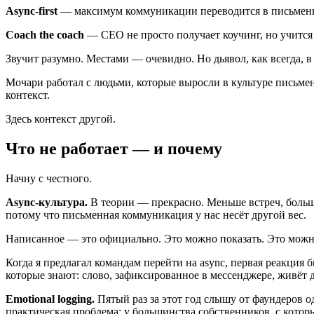
Async-first
— максимум коммуникации переводится в письменны
Coach the coach
— CEO не просто получает коучинг, но учится 
Звучит разумно. Местами — очевидно. Но дьявол, как всегда, в
Мочари работал с людьми, которые выросли в культуре письме
контекст.
Здесь контекст другой.
Что не работает — и почему
Начну с честного.
Async-культура.
В теории — прекрасно. Меньше встреч, больш
потому что письменная коммуникация у нас несёт другой вес.
Написанное — это официально. Это можно показать. Это можн
Когда я предлагал командам перейти на async, первая реакция 
которые знают: слово, зафиксированное в мессенджере, живёт 
Emotional logging.
Пятый раз за этот год слышу от фаундеров од
практическая проблема: у большинства собственников, с котор