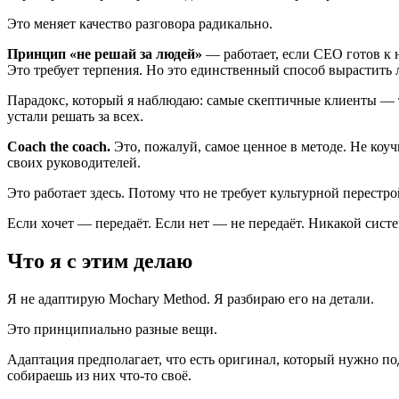
Это меняет качество разговора радикально.
Принцип «не решай за людей»
— работает, если CEO готов к н
Это требует терпения. Но это единственный способ вырастить 
Парадокс, который я наблюдаю: самые скептичные клиенты — т
устали решать за всех.
Coach the coach.
Это, пожалуй, самое ценное в методе. Не коу
своих руководителей.
Это работает здесь. Потому что не требует культурной перестро
Если хочет — передаёт. Если нет — не передаёт. Никакой сист
Что я с этим делаю
Я не адаптирую Mochary Method. Я разбираю его на детали.
Это принципиально разные вещи.
Адаптация предполагает, что есть оригинал, который нужно под
собираешь из них что-то своё.