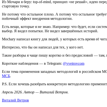
Из Мочари я беру: top-of-mind, принцип «не решай», идею пере
стартовую точку.
Не потому что остальное плохо. А потому что остальное требует
побочный эффект внедрения методологии.
Есть вещи, которые я не знаю. Например: что будет, если систе
выбор. Я видел попытки. Не видел завершённых историй.
Mochary написал книгу для людей, у которых есть время её чита
Интересно, что бы он написал для тех, у кого нет.
Такие разборы я чаще пишу коротко и без предисловий — там, г
Короткие наблюдения — в Telegram:
@vvetrovcom
Если тема применения западных методологий в российском М
МСБ
.
P.S. Если хочешь разобрать конкретную методологию применит
Апрель 2026. Автор — Виталий Ветров.
Виталий Ветров