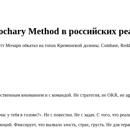
ochary Method в российских р
 Мочари обкатал на топах Кремниевой долины. Coinbase, Reddit
ственным вниманием и с командой. Не стратегия, не OKR, не ag
с у тебя в голове?». Не с повестки. Не с задач. С того, что реа
ций. Фиксирует, что вызвало злость, страх, грусть. Не для тер