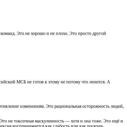
оманд. Это не хорошо и не плохо. Это просто другой
ийский МСБ не готов к этому не потому что ленится. А
опротивление изменениям. Это рациональная осторожность людей,
 Это не токсичная маскулинность — хотя и она тоже. Это ещё и
ексия воспринимается как слабость или как роскошь.