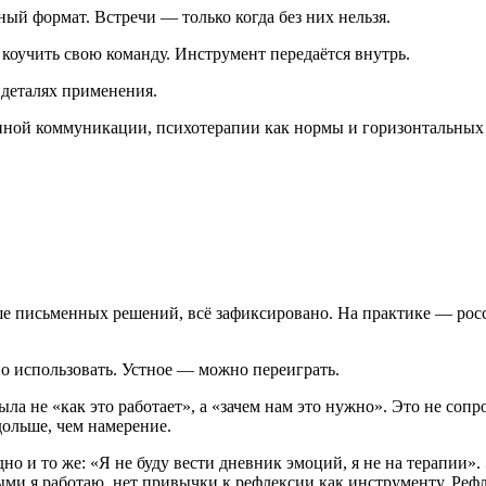
й формат. Встречи — только когда без них нельзя.
коучить свою команду. Инструмент передаётся внутрь.
 деталях применения.
нной коммуникации, психотерапии как нормы и горизонтальных к
е письменных решений, всё зафиксировано. На практике — росс
о использовать. Устное — можно переиграть.
была не «как это работает», а «зачем нам это нужно». Это не с
дольше, чем намерение.
но и то же: «Я не буду вести дневник эмоций, я не на терапии».
ыми я работаю, нет привычки к рефлексии как инструменту. Рефл