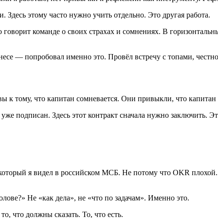
 Здесь этому часто нужно учить отдельно. Это другая работа.
 говорит команде о своих страхах и сомнениях. В горизонтальн
знесе — попробовал именно это. Провёл встречу с топами, честн
ы к тому, что капитан сомневается. Они привыкли, что капитан 
 уже подписан. Здесь этот контракт сначала нужно заключить. Э
торый я видел в российском МСБ. Не потому что OKR плохой. А
олове?» Не «как дела», не «что по задачам». Именно это.
о, что должны сказать. То, что есть.