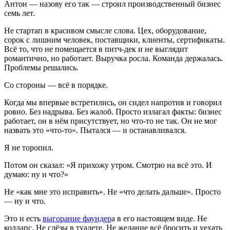
Антон — назову его так — строил производственный бизнес
семь лет.
Не стартап в красивом смысле слова. Цех, оборудование,
сорок с лишним человек, поставщики, клиенты, сертификаты.
Всё то, что не помещается в питч-дек и не выглядит
романтично, но работает. Выручка росла. Команда держалась.
Проблемы решались.
Со стороны — всё в порядке.
Когда мы впервые встретились, он сидел напротив и говорил
ровно. Без надрыва. Без жалоб. Просто излагал факты: бизнес
работает, он в нём присутствует, но что-то не так. Он не мог
назвать это «что-то». Пытался — и останавливался.
Я не торопил.
Потом он сказал: «Я прихожу утром. Смотрю на всё это. И
думаю: ну и что?»
Не «как мне это исправить». Не «что делать дальше». Просто
— ну и что.
Это и есть
выгорание фаундер
а в его настоящем виде. Не
коллапс. Не слёзы в туалете. Не желание всё бросить и уехать