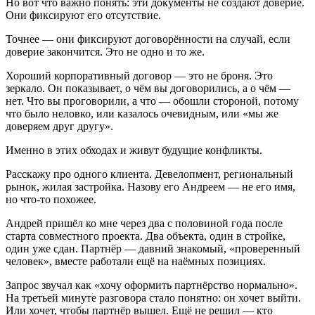
Но вот что важно понять: эти документы не создают доверие.
Они фиксируют его отсутствие.
Точнее — они фиксируют договорённости на случай, если
доверие закончится. Это не одно и то же.
Хороший корпоративный договор — это не броня. Это
зеркало. Он показывает, о чём вы договорились, а о чём —
нет. Что вы проговорили, а что — обошли стороной, потому
что было неловко, или казалось очевидным, или «мы же
доверяем друг другу».
Именно в этих обходах и живут будущие конфликты.
Расскажу про одного клиента. Девелопмент, региональный
рынок, жилая застройка. Назову его Андреем — не его имя,
но что-то похожее.
Андрей пришёл ко мне через два с половиной года после
старта совместного проекта. Два объекта, один в стройке,
один уже сдан. Партнёр — давний знакомый, «проверенный
человек», вместе работали ещё на наёмных позициях.
Запрос звучал как «хочу оформить партнёрство нормально».
На третьей минуте разговора стало понятно: он хочет выйти.
Или хочет, чтобы партнёр вышел. Ещё не решил — кто