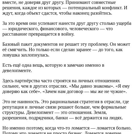
вместе, не доверяя друг другу. Принимают совместные
решения, каждое из которых — потенциальный конфликт. И
ждут, когда объект сдастся, чтобы наконец разойтись.
За это время они успевают нанести друг другу столько ущерба
— юридического, финансового, человеческого — что
расставание превращается в войну.
Базовый пакет документов не решает эту проблему. Он может
её смягчить. Но только если сделан заранее — до того, как
ловушка захлопнулась.
Есть ещё одна вещь, которую я замечаю именно в
девелопменте.
Здесь партнёрства часто строятся на личных отношениях
сильнее, чем в других отраслях. «Мы давно знакомы». «Я ему
доверяю как себе». «Зачем нам договор — мы же не чужие».
Это не наивность. Это рациональная стратегия в отрасли, где
репутация и личные связи решают больше, чем формальные
структуры. Девелопмент — это отношения. Земля,
разрешения, подрядчики, банки — всё держится на людях.
Но именно поэтому, когда что-то ломается — ломается больно.
Потому что ломается не просто бизнес. Ломается доверие