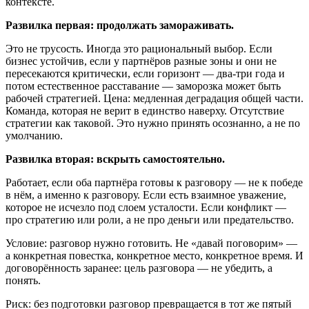
контексте.
Развилка первая: продолжать замораживать.
Это не трусость. Иногда это рациональный выбор. Если
бизнес устойчив, если у партнёров разные зоны и они не
пересекаются критически, если горизонт — два-три года и
потом естественное расставание — заморозка может быть
рабочей стратегией. Цена: медленная деградация общей части.
Команда, которая не верит в единство наверху. Отсутствие
стратегии как таковой. Это нужно принять осознанно, а не по
умолчанию.
Развилка вторая: вскрыть самостоятельно.
Работает, если оба партнёра готовы к разговору — не к победе
в нём, а именно к разговору. Если есть взаимное уважение,
которое не исчезло под слоем усталости. Если конфликт —
про стратегию или роли, а не про деньги или предательство.
Условие: разговор нужно готовить. Не «давай поговорим» —
а конкретная повестка, конкретное место, конкретное время. И
договорённость заранее: цель разговора — не убедить, а
понять.
Риск: без подготовки разговор превращается в тот же пятый