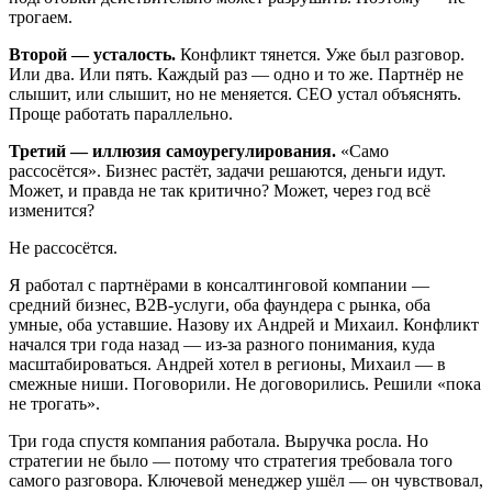
трогаем.
Второй — усталость.
Конфликт тянется. Уже был разговор.
Или два. Или пять. Каждый раз — одно и то же. Партнёр не
слышит, или слышит, но не меняется. CEO устал объяснять.
Проще работать параллельно.
Третий — иллюзия самоурегулирования.
«Само
рассосётся». Бизнес растёт, задачи решаются, деньги идут.
Может, и правда не так критично? Может, через год всё
изменится?
Не рассосётся.
Я работал с партнёрами в консалтинговой компании —
средний бизнес, B2B-услуги, оба фаундера с рынка, оба
умные, оба уставшие. Назову их Андрей и Михаил. Конфликт
начался три года назад — из-за разного понимания, куда
масштабироваться. Андрей хотел в регионы, Михаил — в
смежные ниши. Поговорили. Не договорились. Решили «пока
не трогать».
Три года спустя компания работала. Выручка росла. Но
стратегии не было — потому что стратегия требовала того
самого разговора. Ключевой менеджер ушёл — он чувствовал,