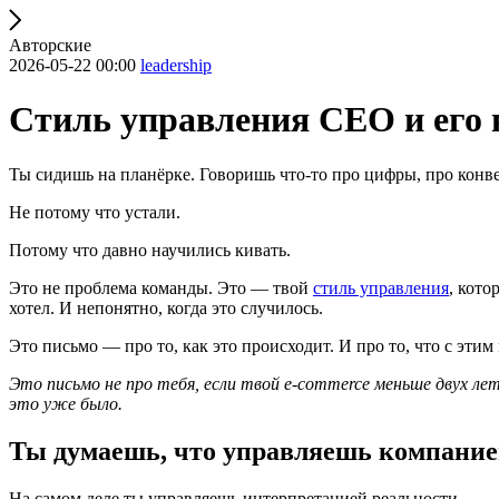
Авторские
2026-05-22 00:00
leadership
Стиль управления CEO и его 
Ты сидишь на планёрке. Говоришь что-то про цифры, про конве
Не потому что устали.
Потому что давно научились кивать.
Это не проблема команды. Это — твой
стиль управления
, кото
хотел. И непонятно, когда это случилось.
Это письмо — про то, как это происходит. И про то, что с этим
Это письмо не про тебя, если твой e-commerce меньше двух ле
это уже было.
Ты думаешь, что управляешь компани
На самом деле ты управляешь интерпретацией реальности.