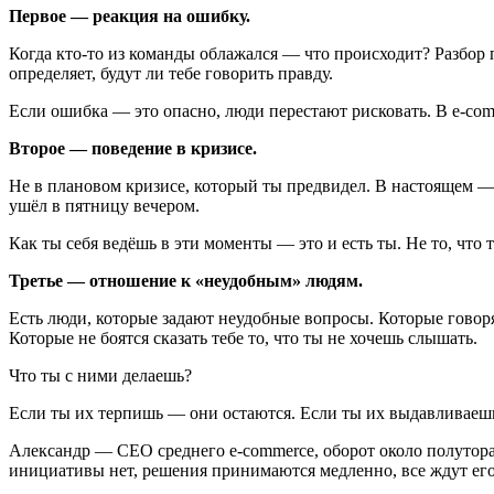
Первое — реакция на ошибку.
Когда кто-то из команды облажался — что происходит? Разбор 
определяет, будут ли тебе говорить правду.
Если ошибка — это опасно, люди перестают рисковать. В e-com
Второе — поведение в кризисе.
Не в плановом кризисе, который ты предвидел. В настоящем — к
ушёл в пятницу вечером.
Как ты себя ведёшь в эти моменты — это и есть ты. Не то, что 
Третье — отношение к «неудобным» людям.
Есть люди, которые задают неудобные вопросы. Которые говоря
Которые не боятся сказать тебе то, что ты не хочешь слышать.
Что ты с ними делаешь?
Если ты их терпишь — они остаются. Если ты их выдавливаешь
Александр — CEO среднего e-commerce, оборот около полутора
инициативы нет, решения принимаются медленно, все ждут его