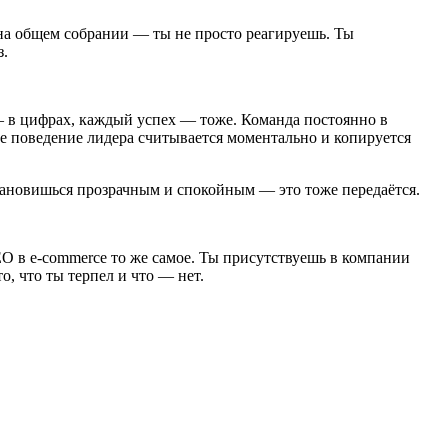
 на общем собрании — ты не просто реагируешь. Ты
з.
 в цифрах, каждый успех — тоже. Команда постоянно в
еде поведение лидера считывается моментально и копируется
становишься прозрачным и спокойным — это тоже передаётся.
EO в e-commerce то же самое. Ты присутствуешь в компании
о, что ты терпел и что — нет.