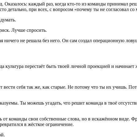
д. Оказалось: каждый раз, когда кто-то из команды принимал р
сто детально, при всех, с вопросом «почему ты не согласовал со
 думать.
риск. Лучше спросить.
ая ничего не решала без него. Он сам создал операционную ловуш
да культура перестаёт быть твоей личной проекцией и начинает 
вести себя так же, как старые. Не потому что ты их учишь. Пот
азуемы. Ты можешь угадать, что решит команда в твоё отсутстви
от команды свои собственные слова, но в искажённом виде. Фра
ревратился в жёсткое ограничение.
ой.