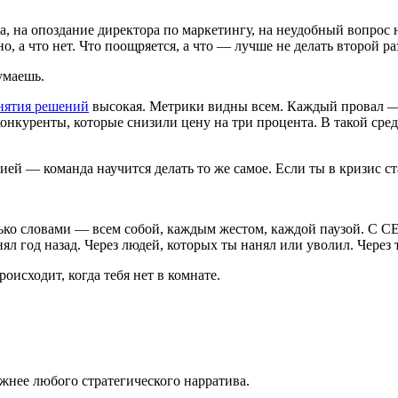
ка, на опоздание директора по маркетингу, на неудобный вопрос
о, а что нет. Что поощряется, а что — лучше не делать второй ра
умаешь.
нятия решений
высокая. Метрики видны всем. Каждый провал —
, конкуренты, которые снизили цену на три процента. В такой ср
ией — команда научится делать то же самое. Если ты в кризис 
олько словами — всем собой, каждым жестом, каждой паузой. С C
ял год назад. Через людей, которых ты нанял или уволил. Через т
роисходит, когда тебя нет в комнате.
жнее любого стратегического нарратива.