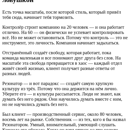
Есть точка масштаба, после которой стиль, который привёл
тебя сюда, начинает тебя тормозить.
Контролёр строит компанию на 20 человек — и она работает
отлично. На 60 — он физически не успевает контролировать
всё. Но не может остановиться. Потому что контроль — это не
инструмент, это личность. Компания начинает задыхаться.
Отстранённый создаёт свободу, которая работает, пока
команда маленькая и все понимают друг друга без слов. На
масштабе эта свобода превращается в хаос — каждый отдел
живёт своей жизнью, клиент получает разные ответы от
разных людей.
Резонатор — и вот парадокс — создаёт самую хрупкую
культуру из трёх. Потому что она держится на нём лично.
Уберите его — и культура рассыпается. Люди не знают, как
думать без него рядом. Они научились думать вместе с ним,
но не научились думать без него.
Был клиент — производственный сервис, около 80 человек,
восемь лет на рынке. Собственник — из тех, кого я бы назвал
Резонатором. Умный, внимательный, умеющий слушать.
Команда его обожала. Когда он взял отпуск на три недели —