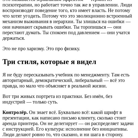
психотерапии, но работает точно так же в управлении. Люди
воспроизводят поведение того, кто имеет власть. Не потому
что хотят угодить. Потому что это эволюционно встроенный
механизм выживания в иерархии. Ты злишься на ошибки —
они начинают скрывать ошибки. Ты торопишься — они
перестают думать. Ты спокоен под давлением — они учатся
держаться.
Это не про харизму. Это про физику.
Три стиля, которые я видел
Я не буду пересказывать учебник по менеджменту. Там есть
авторитарный, демократический, либеральный — всё это
правда, но мало что объясняет в реальной жизни.
Вот три живых портрета из практики. Без имён, без
индустрий — только суть.
Контролёр.
Он знает всё. Буквально всё: какой шрифт в
презентации, как написано письмо клиенту, сколько стоит
аренда принтера. Он не делегирует — он распределяет задачи
с инструкцией. Его культура: исполнение без инициативы.
Люди делают ровно то, что сказано, и ни шага в сторону.