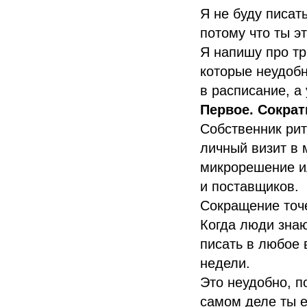
Я не буду писат
потому что ты э
Я напишу про тр
которые неудобн
в расписание, а 
Первое. Сократ
Собственник рит
личный визит в 
микрорешение ил
и поставщиков.
Сокращение точе
Когда люди знаю
писать в любое 
недели.
Это неудобно, п
самом деле ты е