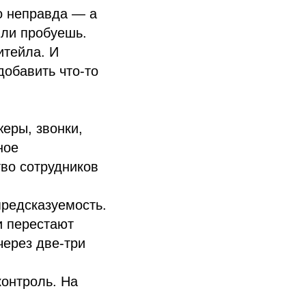
то неправда — а
Или пробуешь.
итейла. И
добавить что-то
еры, звонки,
ное
во сотрудников
предсказуемость.
и перестают
через две-три
контроль. На