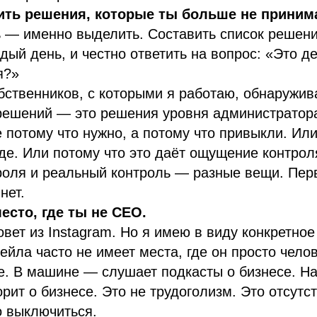
ить решения, которые ты больше не приним
 — именно выделить. Составить список решени
ый день, и честно ответить на вопрос: «Это д
я?»
ственников, с которыми я работаю, обнаружив
решений — это решения уровня администратор
 потому что нужно, а потому что привыкли. Или
е. Или потому что это даёт ощущение контрол
оля и реальный контроль — разные вещи. Пер
нет.
есто, где ты не CEO.
овет из Instagram. Но я имею в виду конкретное
ейла часто не имеет места, где он просто чело
е. В машине — слушает подкасты о бизнесе. На
рит о бизнесе. Это не трудоголизм. Это отсутс
о выключиться.