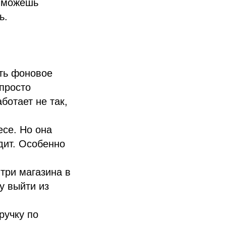
е можешь
ь.
сть фоновое
 просто
ботает не так,
есе. Но она
дит. Особенно
три магазина в
у выйти из
ручку по