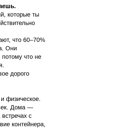
аешь.
й, которые ты
ействительно
ают, что 60–70%
а. Они
 потому что не
я.
вое дорого
 и физическое.
век. Дома —
 встречах с
твие контейнера,