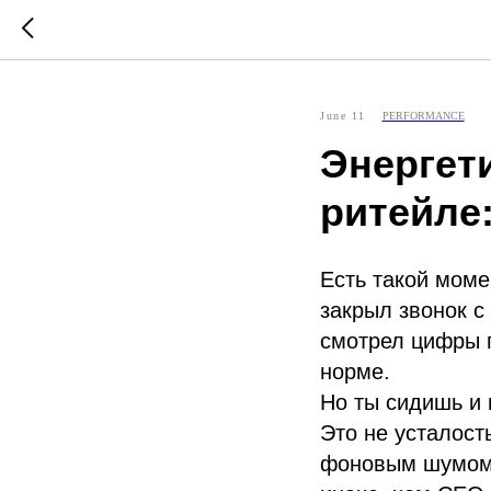
June 11
PERFORMANCE
Энергет
ритейле
Есть такой моме
закрыл звонок с
смотрел цифры п
норме.
Но ты сидишь и 
Это не усталост
фоновым шумом,