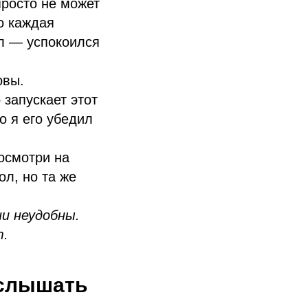
просто не может
о каждая
ал — успокоился
овы.
 запускает этот
о я его убедил
посмотри на
ол, но та же
ни неудобны.
т.
 слышать