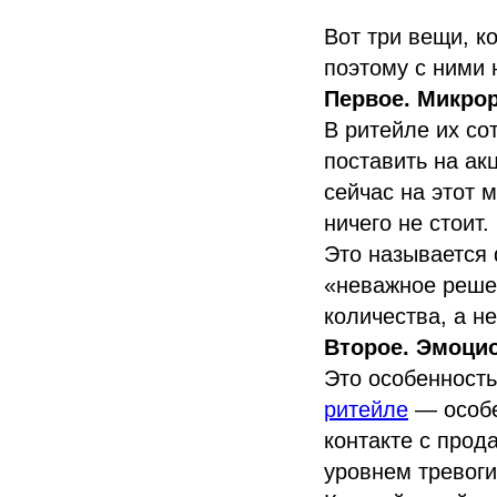
Вот три вещи, к
поэтому с ними 
Первое. Микро
В ритейле их со
поставить на ак
сейчас на этот 
ничего не стоит
Это называется 
«неважное решен
количества, а не
Второе. Эмоци
Это особенность
ритейле
— особе
контакте с прод
уровнем тревоги