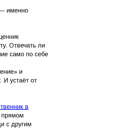
 — именно
 ценник
ту. Отвечать ли
ние само по себе
шение» и
 И устаёт от
твенник в
в прямом
и с другим