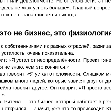
в IT или девелопменте. Не от сложности. От н
здесь не «как успеть больше». Главный вопрос
поток не останавливается никогда.
это не бизнес, это физиологи
 с собственниками из разных отраслей, разница 
усталость, очень показательна.
ит: «Я устал от неопределённости. Проект тян
я не знаю, чем это кончится.»
а говорит: «Я устал от сложности. Слишком м
шком много людей, которые зависят друг от др
ейла говорит другое. Он говорит: «Я просто вс
.»
. Ритейл — это бизнес, который работает в ре
н открылся — значит, уже что-то происходит. К