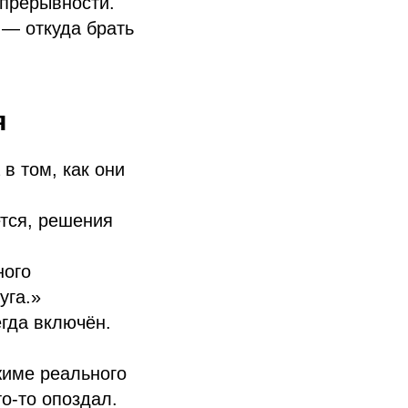
епрерывности.
 — откуда брать
я
в том, как они
ется, решения
ного
уга.»
егда включён.
жиме реального
то-то опоздал.