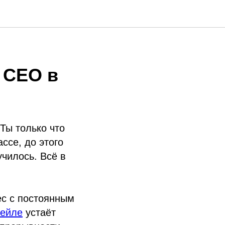
 CEO в
Ты только что
ссе, до этого
училось. Всё в
ес с постоянным
тейле
устаёт