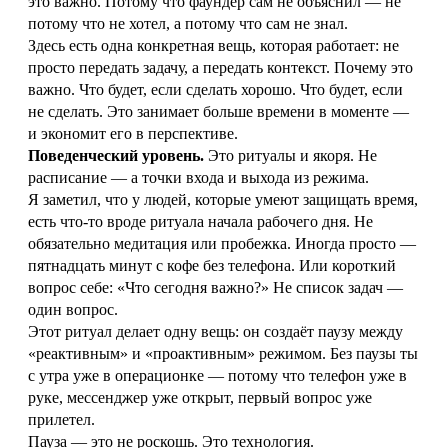
это важно. Потому что фаундер сам не объяснил — не
потому что не хотел, а потому что сам не знал.
Здесь есть одна конкретная вещь, которая работает: не
просто передать задачу, а передать контекст. Почему это
важно. Что будет, если сделать хорошо. Что будет, если
не сделать. Это занимает больше времени в моменте —
и экономит его в перспективе.
Поведенческий уровень.
Это ритуалы и якоря. Не
расписание — а точки входа и выхода из режима.
Я заметил, что у людей, которые умеют защищать время,
есть что-то вроде ритуала начала рабочего дня. Не
обязательно медитация или пробежка. Иногда просто —
пятнадцать минут с кофе без телефона. Или короткий
вопрос себе: «Что сегодня важно?» Не список задач —
один вопрос.
Этот ритуал делает одну вещь: он создаёт паузу между
«реактивным» и «проактивным» режимом. Без паузы ты
с утра уже в операционке — потому что телефон уже в
руке, мессенджер уже открыт, первый вопрос уже
прилетел.
Пауза — это не роскошь. Это технология.