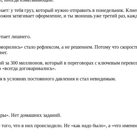
нает: у тебя груз, который нужно отправить в понедельник. Кли
ожня затягивает оформление, и ты звонишь уже третий раз, кажды
тупает лишнего.
ворились» стало рефлексом, а не решением. Потому что скорост
нег.
й за 300 миллионов, который в переговорах с ключевым перевозчи
 «всегда договаривались».
ся в условиях постоянного давления и стал невидимым.
ары». Нет домашних заданий.
ого, что в них происходило. Не «как надо было», а «что именн