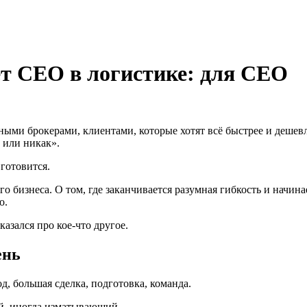
ет CEO в логистике: для CEO
ыми брокерами, клиентами, которые хотят всё быстрее и дешевле
 или никак».
 готовится.
го бизнеса. О том, где заканчивается разумная гибкость и начин
о.
казался про кое-что другое.
ень
од, большая сделка, подготовка, команда.
й, иногда изматывающий.