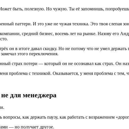
Может быть, полезную. Но чужую. Ты её запомнишь, попробуешь, 
нный паттерн. И это уже не чужая техника. Это твоя слепая зон
мпании, средний бизнес, восемь лет на рынке. Назову его Андр
сто.
трёх он в итоге давал скидку. Но не потому что не умел держат
 замечал этого переключения.
енный страх потери — который он не осознавал как страх. Он н
меня проблема с техникой. Оказывается, у меня проблема с тем, ч
 не для менеджера
и.
опросы, как держать паузу, как работать с возражением «дорог
тами — но получает другое.