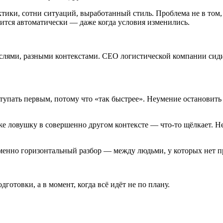
ики, сотни ситуаций, выработанный стиль. Проблема не в том, ч
ится автоматически — даже когда условия изменились.
аслями, разными контекстами. CEO логистической компании сид
тупать первым, потому что «так быстрее». Неумение остановить 
же ловушку в совершенно другом контексте — что-то щёлкает. Н
енно горизонтальный разбор — между людьми, у которых нет пр
дготовки, а в момент, когда всё идёт не по плану.