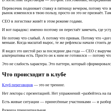
Перевозчик поднимает ставку в пятницу вечером, потому что з
рынок изменился в твою пользу, просто он это не признаёт. Там
CEO в логистике живёт в этом режиме годами.
И вот парадокс: именно поэтому он перестаёт замечать, где ус
Не потому что слабый. А потому что привык. Потому что «дого
меньше. Когда масштаб вырос, те же рефлексы начали стоить де
Я видел это шестой раз за последние два года — CEO с выручко
альтернативы есть. Просто он к ним не готовился — потому что
Это не слабость характера. Это паттерн, который сформировал
Что происходит в клубе
Клуб переговоров
— это не тренинг.
Нет лектора с презентацией. Нет упражнений «разбейтесь на п
Есть живые ситуации — принесённые участниками — и разбор т
Разница принципиальная.