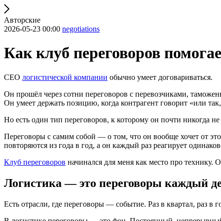
Авторские
2026-05-23 00:00
negotiations
Как клуб переговоров помога
CEO
логистической компании
обычно умеет договариваться.
Он прошёл через сотни переговоров с перевозчиками, таможенн
Он умеет держать позицию, когда контрагент говорит «или так,
Но есть один тип переговоров, к которому он почти никогда не
Переговоры с самим собой — о том, что он вообще хочет от это
повторяются из года в год, а он каждый раз реагирует одинаков
Клуб переговоров
начинался для меня как место про технику. О
Логистика — это переговоры каждый д
Есть отрасли, где переговоры — событие. Раз в квартал, раз в г
В логистике переговоры — это фон. Постоянный, непрерывны