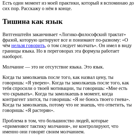
Есть один момент из моей практики, который я вспоминаю до
сих пор. Расскажу о нём в конце.
Тишина как язык
Витгенштейн заканчивает «Логико-философский трактат»
фразой, которую цитируют все и понимают по-разному: «О
чём
нельзя говорить
, о том следует молчать». Он имел в виду
границы языка. Но в переговорах эта формула работает
наоборот.
Молчание — это не отсутствие языка. Это язык.
Когда ты замолкаешь после того, как назвал цену, ты
говоришь: «Я уверен». Когда ты замолкаешь после того, как
тебя спросили о твоей мотивации, ты говоришь: «Мне есть
что скрывать». Когда ты замолкаешь в момент, когда
контрагент злится, ты говоришь: «Я не боюсь твоего гнева».
Когда ты замолкаешь, потому что не знаешь, что ответить, ты
говоришь: «Я растерян».
Проблема в том, что большинство людей, которые
«применяют тактику молчания», не контролируют, что
именно они говорят своим молчанием.