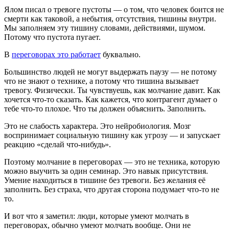
Ялом писал о тревоге пустоты — о том, что человек боится не
смерти как таковой, а небытия, отсутствия, тишины внутри.
Мы заполняем эту тишину словами, действиями, шумом.
Потому что пустота пугает.
В
переговорах это работает
буквально.
Большинство людей не могут выдержать паузу — не потому
что не знают о технике, а потому что тишина вызывает
тревогу. Физически. Ты чувствуешь, как молчание давит. Как
хочется что-то сказать. Как кажется, что контрагент думает о
тебе что-то плохое. Что ты должен объяснить. Заполнить.
Это не слабость характера. Это нейробиология. Мозг
воспринимает социальную тишину как угрозу — и запускает
реакцию «сделай что-нибудь».
Поэтому молчание в переговорах — это не техника, которую
можно выучить за один семинар. Это навык присутствия.
Умение находиться в тишине без тревоги. Без желания её
заполнить. Без страха, что другая сторона подумает что-то не
то.
И вот что я заметил: люди, которые умеют молчать в
переговорах, обычно умеют молчать вообще. Они не