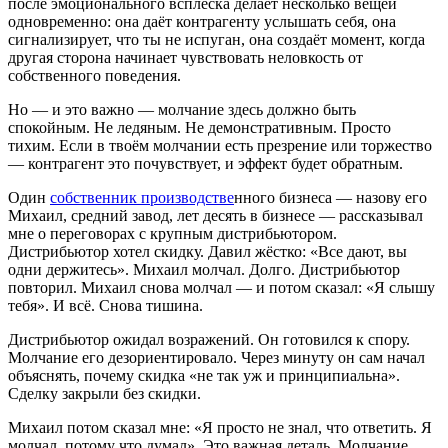
после эмоционального всплеска делает несколько вещей
одновременно: она даёт контрагенту услышать себя, она
сигнализирует, что ты не испуган, она создаёт момент, когда
другая сторона начинает чувствовать неловкость от
собственного поведения.
Но — и это важно — молчание здесь должно быть
спокойным. Не ледяным. Не демонстративным. Просто
тихим. Если в твоём молчании есть презрение или торжество
— контрагент это почувствует, и эффект будет обратным.
Один
собственник производстве
нного бизнеса — назову его
Михаил, средний завод, лет десять в бизнесе — рассказывал
мне о переговорах с крупным дистрибьютором.
Дистрибьютор хотел скидку. Давил жёстко: «Все дают, вы
одни держитесь». Михаил молчал. Долго. Дистрибьютор
повторил. Михаил снова молчал — и потом сказал: «Я слышу
тебя». И всё. Снова тишина.
Дистрибьютор ожидал возражений. Он готовился к спору.
Молчание его дезориентировало. Через минуту он сам начал
объяснять, почему скидка «не так уж и принципиальна».
Сделку закрыли без скидки.
Михаил потом сказал мне: «Я просто не знал, что ответить. Я
молчал, потому что думал». Это важная деталь. Молчание