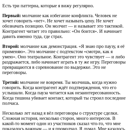
Есть три паттерна, которые я вижу регулярно.
Первый:
молчание как избегание конфликта. Человек не
хочет говорить «нет». Не хочет называть цену. Не хочет
обозначать позицию. Он молчит — и называет это тактикой.
Контрагент читает это правильно: «Он боится». И начинает
давить именно туда, где страх.
Второй:
молчание как демонстрация. «Я знаю про паузу, я её
применяю». Это молчание с подтекстом «смотри, как я
умею». Оно театральное. Контрагент это чувствует — и либо
раздражается, либо начинает играть в ту же игру. Переговоры
превращаются в соревнование по выдержке. Это не
переговоры.
Третий:
молчание не вовремя. Ты молчишь, когда нужно
говорить. Когда контрагент ждёт подтверждения, что его
услышали. Когда пауза читается как незаинтересованность.
Когда тишина убивает контакт, который ты строил последние
полчаса.
Несколько лет назад я вёл переговоры о структуре сделки.
Сложная история, несколько сторон, много интересов. В
какой-то момент один из участников сказал что-то, что мне
показалось важным — и я промолчал. Я думал. Мне казалось,