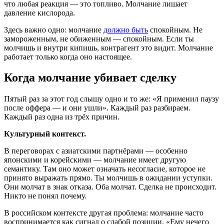
что любая реакция — это топливо. Молчание лишает
давление кислорода.
Здесь важно одно: молчание
должно быть
спокойным. Не
замороженным, не обиженным — спокойным. Если ты
молчишь и внутри кипишь, контрагент это видит. Молчание
работает только когда оно настоящее.
Когда молчание убивает сделку
Пятый раз за этот год слышу одно и то же: «Я применил паузу
после оффера — и они ушли». Каждый раз разбираем.
Каждый раз одна из трёх причин.
Культурный контекст.
В переговорах с азиатскими партнёрами — особенно
японскими и корейскими — молчание имеет другую
семантику. Там оно может означать несогласие, которое не
принято выражать прямо. Ты молчишь в ожидании уступки.
Они молчат в знак отказа. Оба молчат. Сделка не происходит.
Никто не понял почему.
В российском контексте другая проблема: молчание часто
воспринимается как сигнал о слабой позиции. «Ему нечего