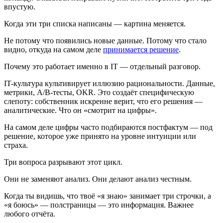
впустую.
Когда эти три списка написаны — картина меняется.
Не потому что появились новые данные. Потому что стало
видно, откуда на самом деле
принимается решение
.
Почему это работает именно в IT — отдельный разговор.
IT-культура культивирует иллюзию рациональности. Данные,
метрики, A/B-тесты, OKR. Это создаёт специфическую
слепоту: собственник искренне верит, что его решения —
аналитические. Что он «смотрит на цифры».
На самом деле цифры часто подбираются постфактум — под
решение, которое уже принято на уровне интуиции или
страха.
Три вопроса разрывают этот цикл.
Они не заменяют анализ. Они делают анализ честным.
Когда ты видишь, что твоё «я знаю» занимает три строчки, а
«я боюсь» — полстраницы — это информация. Важнее
любого отчёта.