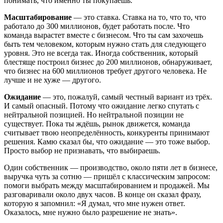
понимать, что именно ты покупаешь.
Масштабирование
— это ставка. Ставка на то, что то, что
работало до 300 миллионов, будет работать после. Что
команда вырастет вместе с бизнесом. Что ты сам захочешь
быть тем человеком, которым нужно стать для следующего
уровня. Это не всегда так. Иногда собственник, который
блестяще построил бизнес до 200 миллионов, обнаруживает,
что бизнес на 600 миллионов требует другого человека. Не
лучше и не хуже — другого.
Ожидание
— это, пожалуй, самый честный вариант из трёх.
И самый опасный. Потому что ожидание легко спутать с
нейтральной позицией. Но нейтральной позиции не
существует. Пока ты ждёшь, рынок движется, команда
считывает твою неопределённость, конкуренты принимают
решения. Камю сказал бы, что ожидание — это тоже выбор.
Просто выбор не признавать, что выбираешь.
Один собственник — производство, около пяти лет в бизнесе,
выручка чуть за сотню — пришёл с классическим запросом:
помоги выбрать между масштабированием и продажей. Мы
разговаривали около двух часов. В конце он сказал фразу,
которую я запомнил: «Я думал, что мне нужен ответ.
Оказалось, мне нужно было разрешение не знать».