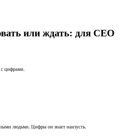
овать или ждать: для CEO
 с цифрами.
зными людьми. Цифры он знает наизусть.