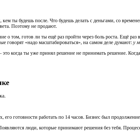
 кем ты будешь после. Что будешь делать с деньгами, со времен
вета. Поэтому не продают.
о том, готов ли ты ещё раз пройти через боль роста. Ещё раз в
рые говорят «надо масштабироваться», на самом деле думают:
у 
это когда ты уже принял решение не принимать решение. Когда 
чке
ка.
зях, его готовности работать по 14 часов. Бизнес был продолжен
 Появляются люди, которые принимают решения без тебя. Процесс