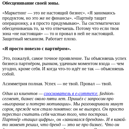
Обесценивание своей зоны.
«Маркетинг — это не настоящий бизнес». «Я занимаюсь
продуктом, но это же не финансы». «Партнёр тащит
операционку, а я просто придумываю». Ты систематически
обесцениваешь то, за что отвечаешь. Потому что если твоя
зона «не настоящая» — то и провал в ней не настоящий.
Защитный механизм. Работает плохо.
«Я просто повезло с партнёром».
Это, пожалуй, самое точное проявление. Ты объясняешь успех
бизнеса партнёром, рынком, удачным моментом входа — чем
угодно, кроме себя. И когда что-то идёт не так — объясняешь
собой.
Асимметрия полная. Успех — не твой. Провал — твой.
Один из клиентов —
сооснователь в e-commerce
, fashion-
сегмент, бизнес около пяти лет. Пришёл с запросом про
«выгорание и потерю мотивации». Мы разговаривали минут
сорок, прежде чем стало понятно: он не выгорел. Он просто
перестал считать себя частью того, что построил.
Партнёр «тащил цифры», он «занимался брендом». И в какой-
то момент решил, что бренд — это не про бизнес. Что он