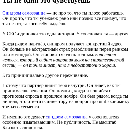
Ты не один это чувствуешь
Синдром самозванца
— не про то, что ты плохо работаешь.
Он про то, что ты убеждён: рано или поздно все поймут, что
ты не тот, за кого себя выдаёшь.
У CEO-одиночки это одна история. У сооснователя — другая.
Когда рядом партнёр, синдром получает конкретный адрес.
Он больше не абстрактный страх разоблачения перед рынком
или командой. Он становится очень точным:
вот этот
человек, который сидит напротив меня на стратегической
сессии, — он точно знает, что я недостаточно хорош.
Это принципиально другое переживание.
Потому что партнёр видит тебя изнутри. Он знает, как ты
принимаешь решения. Он помнит, когда ты ошибся с
прогнозом спроса в прошлом ноябре. Он был рядом, когда ты
не знал, что ответить инвестору на вопрос про unit-экономику
третьего сегмента.
И именно это делает
синдром самозванца
у сооснователя
особенно изматывающим. Не публичность. Не масштаб.
Близость свидетеля.