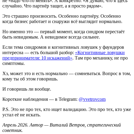
не «надо что-то менять». А конкретно: «Я думаю, что я здесь
случайно. Что партнёр тащит, а я просто рядом».
Это страшно произносить. Особенно партнёру. Особенно
когда бизнес работает и снаружи всё выглядит нормально.
Но именно это — первый момент, когда синдром перестаёт
быть невидимым. А невидимое всегда сильнее.
Если тема синдромов и когнитивных ловушек у фаундеров
интересна — есть большой разбор:
«Когнитивные ловушки
предпринимателя: 10 искажений»
. Там про механику, не про
симптомы.
Хз, может это и есть нормально — сомневаться. Вопрос в том,
кому ты об этом говоришь.
И говоришь ли вообще.
Короткие наблюдения — в Telegram:
@vvetrovcom
P.S. Это не про тех, кто ищет валидацию. Это про тех, кто уже
устал её не искать.
Апрель 2026. Автор — Виталий Ветров, стратегический
советник.