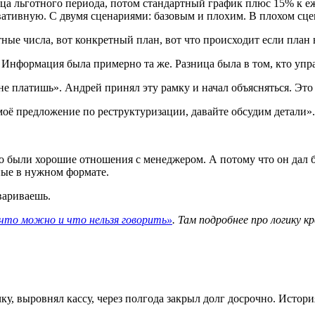
яца льготного периода, потом стандартный график плюс 15% к 
ативную. С двумя сценариями: базовым и плохим. В плохом сцен
ные числа, вот конкретный план, вот что происходит если план 
нформация была примерно та же. Разница была в том, кто упра
 не платишь». Андрей принял эту рамку и начал объясняться. Э
оё предложение по реструктуризации, давайте обсудим детали».
о были хорошие отношения с менеджером. А потому что он дал б
ые в нужном формате.
вариваешь.
что можно и что нельзя говорить»
. Там подробнее про логику к
ку, выровнял кассу, через полгода закрыл долг досрочно. Истор