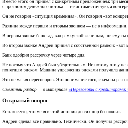
Вместо этого он пришёл с конкретным предложением: три мес
с прогнозом денежного потока — не оптимистичную, а консерв
Он не говорил «ситуация временная». Он говорил «вот конкрет
Разница между первым и вторым звонком — не в информации. И
В первом звонке банк задавал рамку: «объясни нам, почему ты
Во втором звонке Андрей пришёл с собственной рамкой: «вот м
Банк одобрил рассрочку через четыре дня.
Не потому что Андрей был убедительным. Не потому что у нег
понятным риском. Машина управления рисками получила данн
Это не магия переговоров. Это понимание того, с кем ты разго
Смежный разбор — в материале
«Переговоры с кредиторами: 
Открытый вопрос
Есть кое-что, что меня в этой истории до сих пор беспокоит.
Андрей сделал всё правильно. Технически. Он получил рассроч