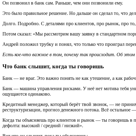
Он позвонил в банк сам. Раньше, чем они позвонили ему.
Это было правильное решение. Но дальше он сделал то, что дел
Долго. Подробно. С деталями про клиентов, про рынок, про то
Потом сказал: «Мы рассмотрим вашу заявку в стандартном пор
Андрей положил трубку и понял, что только что проиграл пере
Есть кое-что важное в том, почему так происходит. Об этом
Что банк слышит, когда ты говоришь
Банк — не враг. Это важно понять не как утешение, а как рабоч
Банк — машина управления рисками. У неё нет мотива тебя уни
ощущаются одинаково.
Кредитный менеджер, который берёт твой звонок, — не приним
реструктуризации, прогноз денежного потока. Всё остальное —
Когда ты объясняешь про клиентов и рынок — ты говоришь в пу
дефолта: высокий / средний / низкий».
Вот что он слышит, пока ты объясняешь: