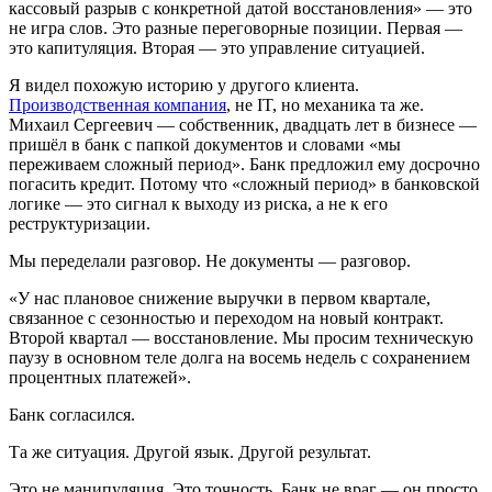
кассовый разрыв с конкретной датой восстановления» — это
не игра слов. Это разные переговорные позиции. Первая —
это капитуляция. Вторая — это управление ситуацией.
Я видел похожую историю у другого клиента.
Производственная компания
, не IT, но механика та же.
Михаил Сергеевич — собственник, двадцать лет в бизнесе —
пришёл в банк с папкой документов и словами «мы
переживаем сложный период». Банк предложил ему досрочно
погасить кредит. Потому что «сложный период» в банковской
логике — это сигнал к выходу из риска, а не к его
реструктуризации.
Мы переделали разговор. Не документы — разговор.
«У нас плановое снижение выручки в первом квартале,
связанное с сезонностью и переходом на новый контракт.
Второй квартал — восстановление. Мы просим техническую
паузу в основном теле долга на восемь недель с сохранением
процентных платежей».
Банк согласился.
Та же ситуация. Другой язык. Другой результат.
Это не манипуляция. Это точность. Банк не враг — он просто