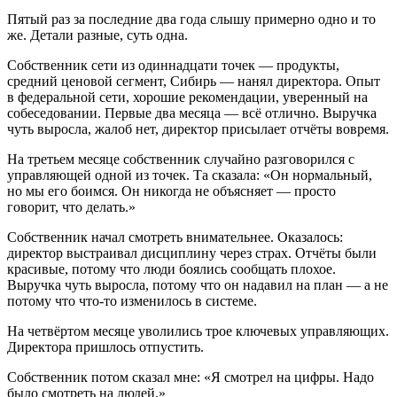
Пятый раз за последние два года слышу примерно одно и то
же. Детали разные, суть одна.
Собственник сети из одиннадцати точек — продукты,
средний ценовой сегмент, Сибирь — нанял директора. Опыт
в федеральной сети, хорошие рекомендации, уверенный на
собеседовании. Первые два месяца — всё отлично. Выручка
чуть выросла, жалоб нет, директор присылает отчёты вовремя.
На третьем месяце собственник случайно разговорился с
управляющей одной из точек. Та сказала: «Он нормальный,
но мы его боимся. Он никогда не объясняет — просто
говорит, что делать.»
Собственник начал смотреть внимательнее. Оказалось:
директор выстраивал дисциплину через страх. Отчёты были
красивые, потому что люди боялись сообщать плохое.
Выручка чуть выросла, потому что он надавил на план — а не
потому что что-то изменилось в системе.
На четвёртом месяце уволились трое ключевых управляющих.
Директора пришлось отпустить.
Собственник потом сказал мне: «Я смотрел на цифры. Надо
было смотреть на людей.»