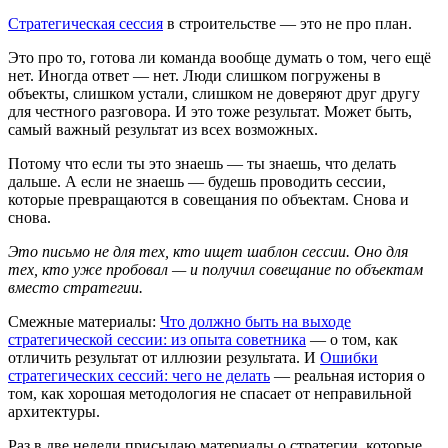
Стратегическая сессия
в строительстве — это не про план.
Это про то, готова ли команда вообще думать о том, чего ещё
нет. Иногда ответ — нет. Люди слишком погружены в
объекты, слишком устали, слишком не доверяют друг другу
для честного разговора. И это тоже результат. Может быть,
самый важный результат из всех возможных.
Потому что если ты это знаешь — ты знаешь, что делать
дальше. А если не знаешь — будешь проводить сессии,
которые превращаются в совещания по объектам. Снова и
снова.
Это письмо не для тех, кто ищет шаблон сессии. Оно для
тех, кто уже пробовал — и получил совещание по объектам
вместо стратегии.
Смежные материалы:
Что должно быть на выходе
стратегической сессии: из опыта советника
— о том, как
отличить результат от иллюзии результата. И
Ошибки
стратегических сессий: чего не делать
— реальная история о
том, как хорошая методология не спасает от неправильной
архитектуры.
Раз в две недели присылаю материалы о стратегии, которые