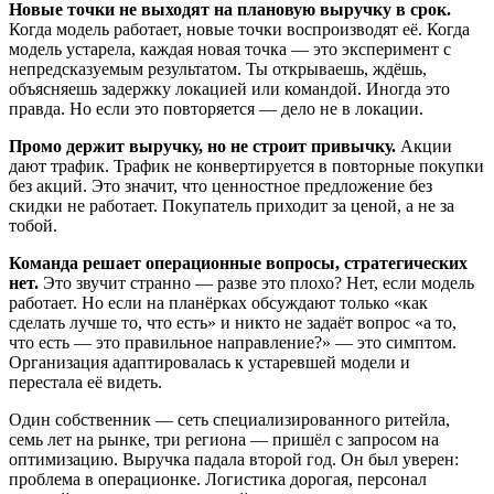
Новые точки не выходят на плановую выручку в срок.
Когда модель работает, новые точки воспроизводят её. Когда
модель устарела, каждая новая точка — это эксперимент с
непредсказуемым результатом. Ты открываешь, ждёшь,
объясняешь задержку локацией или командой. Иногда это
правда. Но если это повторяется — дело не в локации.
Промо держит выручку, но не строит привычку.
Акции
дают трафик. Трафик не конвертируется в повторные покупки
без акций. Это значит, что ценностное предложение без
скидки не работает. Покупатель приходит за ценой, а не за
тобой.
Команда решает операционные вопросы, стратегических
нет.
Это звучит странно — разве это плохо? Нет, если модель
работает. Но если на планёрках обсуждают только «как
сделать лучше то, что есть» и никто не задаёт вопрос «а то,
что есть — это правильное направление?» — это симптом.
Организация адаптировалась к устаревшей модели и
перестала её видеть.
Один собственник — сеть специализированного ритейла,
семь лет на рынке, три региона — пришёл с запросом на
оптимизацию. Выручка падала второй год. Он был уверен:
проблема в операционке. Логистика дорогая, персонал