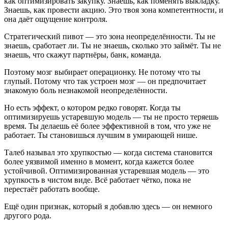
как оптимизировать закупку. Знаешь, как поменять выкладку.
Знаешь, как провести акцию. Это твоя зона компетентности, и
она даёт ощущение контроля.
Стратегический пивот — это зона неопределённости. Ты не
знаешь, сработает ли. Ты не знаешь, сколько это займёт. Ты не
знаешь, что скажут партнёры, банк, команда.
Поэтому мозг выбирает операционку. Не потому что ты
глупый. Потому что так устроен мозг — он предпочитает
знакомую боль незнакомой неопределённости.
Но есть эффект, о котором редко говорят. Когда ты
оптимизируешь устаревшую модель — ты не просто теряешь
время. Ты делаешь её более эффективной в том, что уже не
работает. Ты становишься лучшим в умирающей нише.
Талеб называл это хрупкостью — когда система становится
более уязвимой именно в момент, когда кажется более
устойчивой. Оптимизированная устаревшая модель — это
хрупкость в чистом виде. Всё работает чётко, пока не
перестаёт работать вообще.
Ещё один признак, который я добавлю здесь — он немного
другого рода.