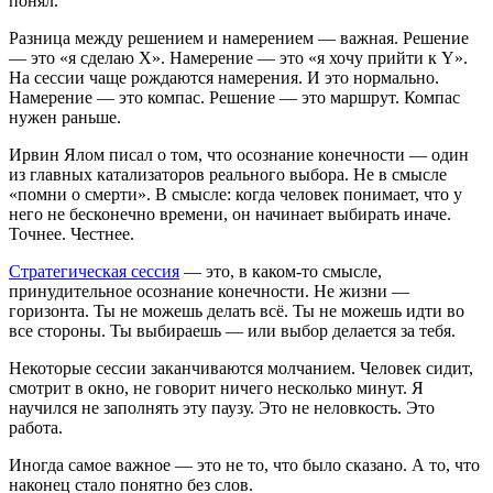
понял.
Разница между решением и намерением — важная. Решение
— это «я сделаю X». Намерение — это «я хочу прийти к Y».
На сессии чаще рождаются намерения. И это нормально.
Намерение — это компас. Решение — это маршрут. Компас
нужен раньше.
Ирвин Ялом писал о том, что осознание конечности — один
из главных катализаторов реального выбора. Не в смысле
«помни о смерти». В смысле: когда человек понимает, что у
него не бесконечно времени, он начинает выбирать иначе.
Точнее. Честнее.
Стратегическая сессия
— это, в каком-то смысле,
принудительное осознание конечности. Не жизни —
горизонта. Ты не можешь делать всё. Ты не можешь идти во
все стороны. Ты выбираешь — или выбор делается за тебя.
Некоторые сессии заканчиваются молчанием. Человек сидит,
смотрит в окно, не говорит ничего несколько минут. Я
научился не заполнять эту паузу. Это не неловкость. Это
работа.
Иногда самое важное — это не то, что было сказано. А то, что
наконец стало понятно без слов.