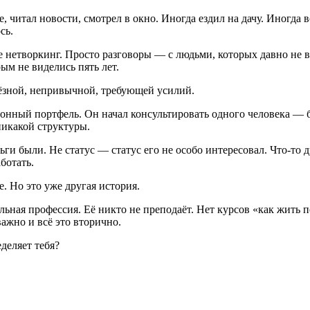
, читал новости, смотрел в окно. Иногда ездил на дачу. Иногд
сь.
 нетворкинг. Просто разговоры — с людьми, которых давно не в
ым не виделись пять лет.
рьёзной, непривычной, требующей усилий.
нный портфель. Он начал консультировать одного человека — бе
 никакой структуры.
ньги были. Не статус — статус его не особо интересовал. Что-то
аботать.
е. Но это уже другая история.
ельная профессия. Её никто не преподаёт. Нет курсов «как жить
ажно и всё это вторично.
деляет тебя?