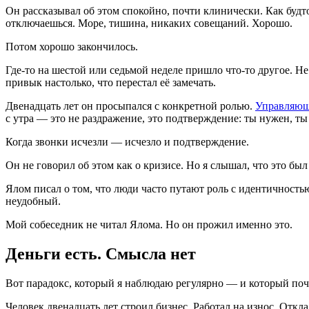
Он рассказывал об этом спокойно, почти клинически. Как будт
отключаешься. Море, тишина, никаких совещаний. Хорошо.
Потом хорошо закончилось.
Где-то на шестой или седьмой неделе пришло что-то другое. Н
привык настолько, что перестал её замечать.
Двенадцать лет он просыпался с конкретной ролью.
Управляющ
с утра — это не раздражение, это подтверждение: ты нужен, т
Когда звонки исчезли — исчезло и подтверждение.
Он не говорил об этом как о кризисе. Но я слышал, что это был
Ялом писал о том, что люди часто путают роль с идентичностью
неудобный.
Мой собеседник не читал Ялома. Но он прожил именно это.
Деньги есть. Смысла нет
Вот парадокс, который я наблюдаю регулярно — и который поч
Человек двенадцать лет строил бизнес. Работал на износ. Откл