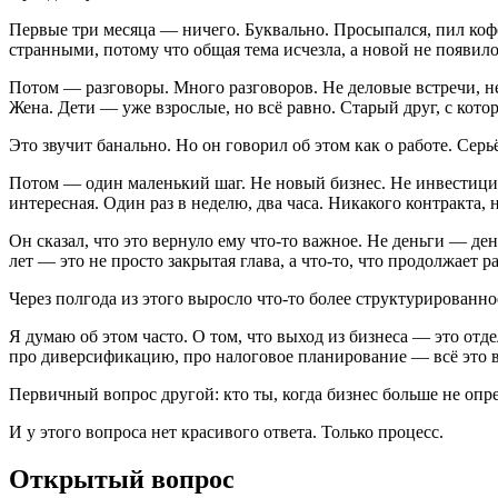
Первые три месяца — ничего. Буквально. Просыпался, пил кофе
странными, потому что общая тема исчезла, а новой не появило
Потом — разговоры. Много разговоров. Не деловые встречи, не
Жена. Дети — уже взрослые, но всё равно. Старый друг, с котор
Это звучит банально. Но он говорил об этом как о работе. Се
Потом — один маленький шаг. Не новый бизнес. Не инвестицио
интересная. Один раз в неделю, два часа. Никакого контракта,
Он сказал, что это вернуло ему что-то важное. Не деньги — де
лет — это не просто закрытая глава, а что-то, что продолжает р
Через полгода из этого выросло что-то более структурированно
Я думаю об этом часто. О том, что выход из бизнеса — это отд
про диверсификацию, про налоговое планирование — всё это в
Первичный вопрос другой: кто ты, когда бизнес больше не опре
И у этого вопроса нет красивого ответа. Только процесс.
Открытый вопрос