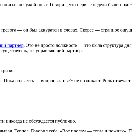
о описывал чужой опыт. Говорил, что первые недели были похож
е тревога — он был аккуратен в словах. Скорее — странное ощущ
ий партнёр
. Это не просто должность — это была структура дня
ы существуешь, ты управляющий партнёр.
 кризис.
. Пока роль есть — вопрос «кто я?» не возникает. Роль отвечает
ти никогда не обсуждается публично.
адывал. Терпел. Говорил себе: «Вот продам — тогда и поживу». 