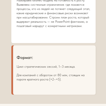
Разбираем бизнес-модель на готовность к росту.
Выявляем системные ограничения: где ломаются
процессы, кто из людей не потянет следующий этап,
какие юридические и финансовые риски возникают
при масштабировании. Строим план роста, который
выдержит реальность — не PowerPoint-фантазию, а
пошаговый маршрут с конкретными метриками.
Формат:
Цикл стратегических сессий, 1–3 месяца.
Для компаний с оборотом от 80 млн, стоящих на
пороге кратного роста (×2–×5).