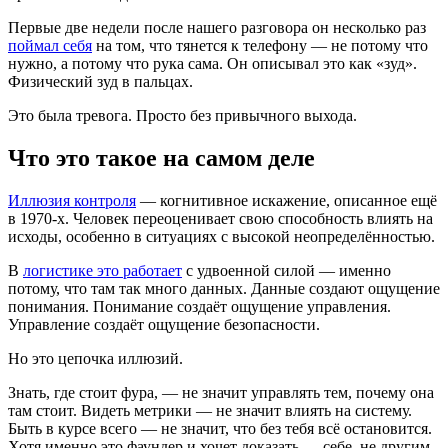
Первые две недели после нашего разговора он несколько раз
поймал себя
на том, что тянется к телефону — не потому что
нужно, а потому что рука сама. Он описывал это как «зуд».
Физический зуд в пальцах.
Это была тревога. Просто без привычного выхода.
Что это такое на самом деле
Иллюзия контроля
— когнитивное искажение, описанное ещё
в 1970-х. Человек переоценивает свою способность влиять на
исходы, особенно в ситуациях с высокой неопределённостью.
В
логистике это работает
с удвоенной силой — именно
потому, что там так много данных. Данные создают ощущение
понимания. Понимание создаёт ощущение управления.
Управление создаёт ощущение безопасности.
Но это цепочка иллюзий.
Знать, где стоит фура, — не значит управлять тем, почему она
там стоит. Видеть метрики — не значит влиять на систему.
Быть в курсе всего — не значит, что без тебя всё остановится.
Хотя именно это фаундер и хочет доказать — себе, не другим.