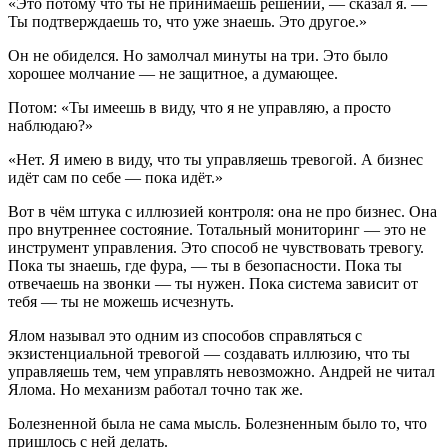
«Это потому что ты не принимаешь решений, — сказал я. —
Ты подтверждаешь то, что уже знаешь. Это другое.»
Он не обиделся. Но замолчал минуты на три. Это было
хорошее молчание — не защитное, а думающее.
Потом: «Ты имеешь в виду, что я не управляю, а просто
наблюдаю?»
«Нет. Я имею в виду, что ты управляешь тревогой. А бизнес
идёт сам по себе — пока идёт.»
Вот в чём штука с иллюзией контроля: она не про бизнес. Она
про внутреннее состояние. Тотальный мониторинг — это не
инструмент управления. Это способ не чувствовать тревогу.
Пока ты знаешь, где фура, — ты в безопасности. Пока ты
отвечаешь на звонки — ты нужен. Пока система зависит от
тебя — ты не можешь исчезнуть.
Ялом называл это одним из способов справляться с
экзистенциальной тревогой — создавать иллюзию, что ты
управляешь тем, чем управлять невозможно. Андрей не читал
Ялома. Но механизм работал точно так же.
Болезненной была не сама мысль. Болезненным было то, что
пришлось с ней делать.