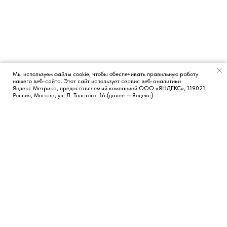
Мы используем файлы cookie, чтобы обеспечивать правильную работу
нашего веб-сайта. Этот сайт использует сервис веб-аналитики
Появился вопрос?
Яндекс Метрика, предоставляемый компанией ООО «ЯНДЕКС», 119021,
Россия, Москва, ул. Л. Толстого, 16 (далее — Яндекс).
КОНТАКТЫ
СОЦИАЛЬНЫЕ СЕТИ
Москва, Россия
TG
LI
FB
Новосибирск, Россия
Лиссабон, Португалия
hi@vvetrov.com
+351 932 651 368
НАВИГАЦИЯ
Обо мне