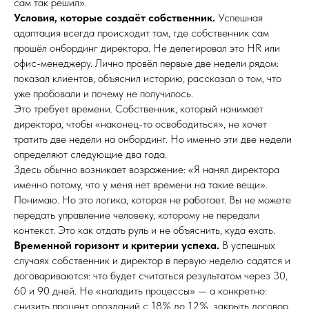
сам так решил».
Условия, которые создаёт собственник.
Успешная
адаптация всегда происходит там, где собственник сам
прошёл онбординг директора. Не делегировал это HR или
офис-менеджеру. Лично провёл первые две недели рядом:
показал клиентов, объяснил историю, рассказал о том, что
уже пробовали и почему не получилось.
Это требует времени. Собственник, который нанимает
директора, чтобы «наконец-то освободиться», не хочет
тратить две недели на онбординг. Но именно эти две недели
определяют следующие два года.
Здесь обычно возникает возражение: «Я нанял директора
именно потому, что у меня нет времени на такие вещи».
Понимаю. Но это логика, которая не работает. Вы не можете
передать управление человеку, которому не передали
контекст. Это как отдать руль и не объяснить, куда ехать.
Временной горизонт и критерии успеха.
В успешных
случаях собственник и директор в первую неделю садятся и
договариваются: что будет считаться результатом через 30,
60 и 90 дней. Не «наладить процессы» — а конкретно:
снизить процент опозданий с 18% до 12%, закрыть договор