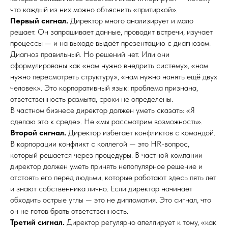
что каждый из них можно объяснить «притиркой».
Первый сигнал.
Директор много анализирует и мало
решает. Он запрашивает данные, проводит встречи, изучает
процессы — и на выходе выдаёт презентацию с диагнозом.
Диагноз правильный. Но решений нет. Или они
сформулированы как «нам нужно внедрить систему», «нам
нужно пересмотреть структуру», «нам нужно нанять ещё двух
человек». Это корпоративный язык: проблема признана,
ответственность размыта, сроки не определены.
В частном бизнесе директор должен уметь сказать: «Я
сделаю это к среде». Не «мы рассмотрим возможность».
Второй сигнал.
Директор избегает конфликтов с командой.
В корпорации конфликт с коллегой — это HR-вопрос,
который решается через процедуры. В частной компании
директор должен уметь принять непопулярное решение и
отстоять его перед людьми, которые работают здесь пять лет
и знают собственника лично. Если директор начинает
обходить острые углы — это не дипломатия. Это сигнал, что
он не готов брать ответственность.
Третий сигнал.
Директор регулярно апеллирует к тому, «как