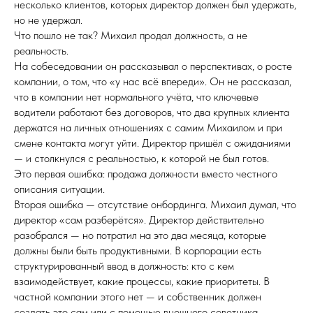
несколько клиентов, которых директор должен был удержать,
но не удержал.
Что пошло не так? Михаил продал должность, а не
реальность.
На собеседовании он рассказывал о перспективах, о росте
компании, о том, что «у нас всё впереди». Он не рассказал,
что в компании нет нормального учёта, что ключевые
водители работают без договоров, что два крупных клиента
держатся на личных отношениях с самим Михаилом и при
смене контакта могут уйти. Директор пришёл с ожиданиями
— и столкнулся с реальностью, к которой не был готов.
Это первая ошибка: продажа должности вместо честного
описания ситуации.
Вторая ошибка — отсутствие онбординга. Михаил думал, что
директор «сам разберётся». Директор действительно
разобрался — но потратил на это два месяца, которые
должны были быть продуктивными. В корпорации есть
структурированный ввод в должность: кто с кем
взаимодействует, какие процессы, какие приоритеты. В
частной компании этого нет — и собственник должен
создать это сам или с помощью внешнего советника.