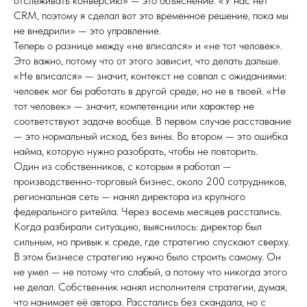
отслеживать конверсию» — это объяснение. «У нас нет
CRM, поэтому я сделал вот это временное решение, пока мы
не внедрили» — это управление.
Теперь о разнице между «не вписался» и «не тот человек».
Это важно, потому что от этого зависит, что делать дальше.
«Не вписался» — значит, контекст не совпал с ожиданиями:
человек мог бы работать в другой среде, но не в твоей. «Не
тот человек» — значит, компетенции или характер не
соответствуют задаче вообще. В первом случае расставание
— это нормальный исход, без вины. Во втором — это ошибка
найма, которую нужно разобрать, чтобы не повторить.
Один из собственников, с которым я работал —
производственно-торговый бизнес, около 200 сотрудников,
региональная сеть — нанял директора из крупного
федерального ритейла. Через восемь месяцев расстались.
Когда разбирали ситуацию, выяснилось: директор был
сильным, но привык к среде, где стратегию спускают сверху.
В этом бизнесе стратегию нужно было строить самому. Он
не умел — не потому что слабый, а потому что никогда этого
не делал. Собственник нанял исполнителя стратегии, думая,
что нанимает её автора. Расстались без скандала, но с