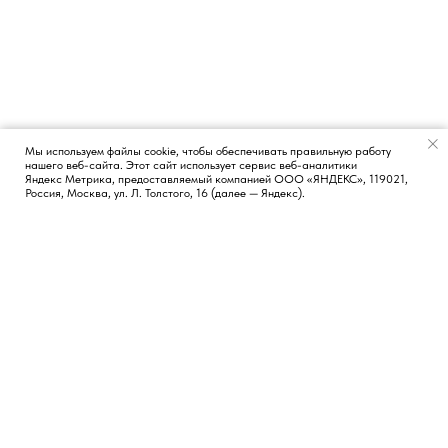
Мы используем файлы cookie, чтобы обеспечивать правильную работу
нашего веб-сайта. Этот сайт использует сервис веб-аналитики
Появился вопрос?
Яндекс Метрика, предоставляемый компанией ООО «ЯНДЕКС», 119021,
Россия, Москва, ул. Л. Толстого, 16 (далее — Яндекс).
КОНТАКТЫ
СОЦИАЛЬНЫЕ СЕТИ
Москва, Россия
TG
LI
FB
Новосибирск, Россия
Лиссабон, Португалия
hi@vvetrov.com
+351 932 651 368
НАВИГАЦИЯ