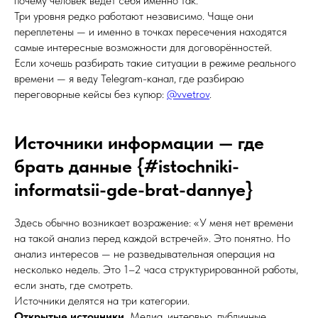
почему человек ведёт себя именно так.
Три уровня редко работают независимо. Чаще они
переплетены — и именно в точках пересечения находятся
самые интересные возможности для договорённостей.
Если хочешь разбирать такие ситуации в режиме реального
времени — я веду Telegram-канал, где разбираю
переговорные кейсы без купюр:
@vvetrov
.
Источники информации — где
брать данные {#istochniki-
informatsii-gde-brat-dannye}
Здесь обычно возникает возражение: «У меня нет времени
на такой анализ перед каждой встречей». Это понятно. Но
анализ интересов — не разведывательная операция на
несколько недель. Это 1–2 часа структурированной работы,
если знать, где смотреть.
Источники делятся на три категории.
Открытые источники.
Медиа, интервью, публичные