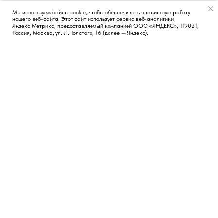
Мы используем файлы cookie, чтобы обеспечивать правильную работу
нашего веб-сайта. Этот сайт использует сервис веб-аналитики
Появился вопрос?
Яндекс Метрика, предоставляемый компанией ООО «ЯНДЕКС», 119021,
Россия, Москва, ул. Л. Толстого, 16 (далее — Яндекс).
КОНТАКТЫ
СОЦИАЛЬНЫЕ СЕТИ
Москва, Россия
TG
LI
FB
Новосибирск, Россия
Лиссабон, Португалия
hi@vvetrov.com
+351 932 651 368
НАВИГАЦИЯ
Обо мне
Блог
Кейсы
Бесплатные материалы
Записаться на консультацию