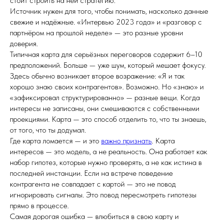
стоит строить на ней стратегию.
Источник нужен для того, чтобы понимать, насколько данные
свежие и надёжные. «Интервью 2023 года» и «разговор с
партнёром на прошлой неделе» — это разные уровни
доверия.
Типичная карта для серьёзных переговоров содержит 6–10
предположений. Больше — уже шум, который мешает фокусу.
Здесь обычно возникает второе возражение: «Я и так
хорошо знаю своих контрагентов». Возможно. Но «знаю» и
«зафиксировал структурированно» — разные вещи. Когда
интересы не записаны, они смешиваются с собственными
проекциями. Карта — это способ отделить то, что ты знаешь,
от того, что ты додумал.
Где карта ломается — и это
важно признать
. Карта
интересов — это модель, а не реальность. Она работает как
набор гипотез, которые нужно проверять, а не как истина в
последней инстанции. Если на встрече поведение
контрагента не совпадает с картой — это не повод
игнорировать сигналы. Это повод пересмотреть гипотезы
прямо в процессе.
Самая дорогая ошибка — влюбиться в свою карту и