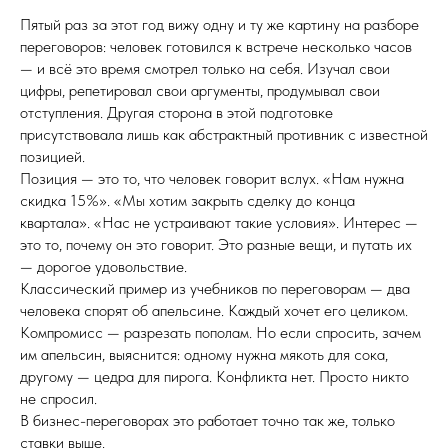
Пятый раз за этот год вижу одну и ту же картину на разборе
переговоров: человек готовился к встрече несколько часов
— и всё это время смотрел только на себя. Изучал свои
цифры, репетировал свои аргументы, продумывал свои
отступления. Другая сторона в этой подготовке
присутствовала лишь как абстрактный противник с известной
позицией.
Позиция — это то, что человек говорит вслух. «Нам нужна
скидка 15%». «Мы хотим закрыть сделку до конца
квартала». «Нас не устраивают такие условия». Интерес —
это то, почему он это говорит. Это разные вещи, и путать их
— дорогое удовольствие.
Классический пример из учебников по переговорам — два
человека спорят об апельсине. Каждый хочет его целиком.
Компромисс — разрезать пополам. Но если спросить, зачем
им апельсин, выяснится: одному нужна мякоть для сока,
другому — цедра для пирога. Конфликта нет. Просто никто
не спросил.
В бизнес-переговорах это работает точно так же, только
ставки выше.