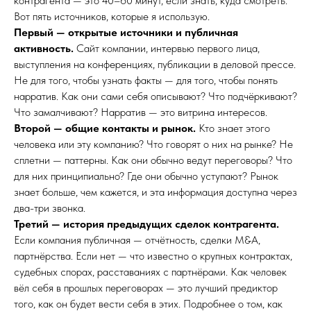
контрагента — это 40–60 минут, если знать, куда смотреть.
Вот пять источников, которые я использую.
Первый — открытые источники и публичная
активность.
Сайт компании, интервью первого лица,
выступления на конференциях, публикации в деловой прессе.
Не для того, чтобы узнать факты — для того, чтобы понять
нарратив. Как они сами себя описывают? Что подчёркивают?
Что замалчивают? Нарратив — это витрина интересов.
Второй — общие контакты и рынок.
Кто знает этого
человека или эту компанию? Что говорят о них на рынке? Не
сплетни — паттерны. Как они обычно ведут переговоры? Что
для них принципиально? Где они обычно уступают? Рынок
знает больше, чем кажется, и эта информация доступна через
два-три звонка.
Третий — история предыдущих сделок контрагента.
Если компания публичная — отчётность, сделки M&A,
партнёрства. Если нет — что известно о крупных контрактах,
судебных спорах, расставаниях с партнёрами. Как человек
вёл себя в прошлых переговорах — это лучший предиктор
того, как он будет вести себя в этих. Подробнее о том, как