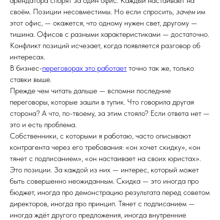
арендатора спорят за один офис. Каждый настаивает на
своём. Позиции несовместимы. Но если спросить,
зачем
им
этот офис, — окажется, что одному нужен свет, другому —
тишина. Офисов с разными характеристиками — достаточно.
Конфликт позиций исчезает, когда появляется разговор об
интересах.
В бизнес-
переговорах это работает
точно так же, только
ставки выше.
Прежде чем читать дальше — вспомни последние
переговоры, которые зашли в тупик. Что говорила другая
сторона? А что, по-твоему, за этим стояло? Если ответа нет —
это и есть проблема.
Собственники, с которыми я работаю, часто описывают
контрагента через его требования: «он хочет скидку», «он
тянет с подписанием», «он настаивает на своих юристах».
Это позиции. За каждой из них — интерес, который может
быть совершенно неожиданным. Скидка — это иногда про
бюджет, иногда про демонстрацию результата перед советом
директоров, иногда про принцип. Тянет с подписанием —
иногда ждёт другого предложения, иногда внутренние