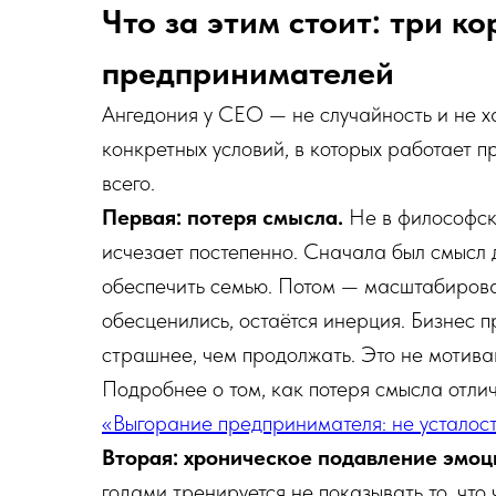
Что за этим стоит: три к
предпринимателей
Ангедония у CEO — не случайность и не х
конкретных условий, в которых работает п
всего.
Первая: потеря смысла.
Не в философск
исчезает постепенно. Сначала был смысл 
обеспечить семью. Потом — масштабироват
обесценились, остаётся инерция. Бизнес п
страшнее, чем продолжать. Это не мотива
Подробнее о том, как потеря смысла отлич
«Выгорание предпринимателя: не усталост
Вторая: хроническое подавление эмо
годами тренируется не показывать то, что