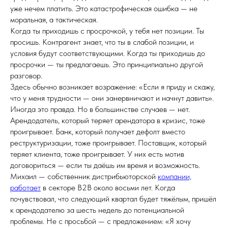
уже нечем платить. Это катастрофическая ошибка — не
моральная, а тактическая.
Когда ты приходишь с просрочкой, у тебя нет позиции. Ты
просишь. Контрагент знает, что ты в слабой позиции, и
условия будут соответствующими. Когда ты приходишь до
просрочки — ты предлагаешь. Это принципиально другой
разговор.
Здесь обычно возникает возражение: «Если я приду и скажу,
что у меня трудности — они занервничают и начнут давить».
Иногда это правда. Но в большинстве случаев — нет.
Арендодатель, который теряет арендатора в кризис, тоже
проигрывает. Банк, который получает дефолт вместо
реструктуризации, тоже проигрывает. Поставщик, который
теряет клиента, тоже проигрывает. У них есть мотив
договориться — если ты даёшь им время и возможность.
Михаил — собственник дистрибьюторской
компании,
работает
в секторе B2B около восьми лет. Когда
почувствовал, что следующий квартал будет тяжёлым, пришёл
к арендодателю за шесть недель до потенциальной
проблемы. Не с просьбой — с предложением: «Я хочу