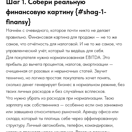
Шаг 1. Собери реальную
финансовую картину {#shag-1-
finansy}
Начнём с очевидного, которое почти никто не делает
правильно. Финансовая картина для продажи — не то же
самое, что отчётность для налоговой. И не то же самое, что
управленческий учёт, который ты ведёшь для себя.
Для покупателя нужна нормализованная EBITDA. Это
прибыль до вычета процентов, налогов, амортизации —
очищенная от разовых и нерыночных статей. Звучит
технично, но логика простая: покупатель хочет понять,
сколько денег генерирует бизнес в нормальном режиме, без
твоих личных расходов и без случайных всплесков.
Что нужно убрать из расходов при нормализации. Твою
зарплату как собственника — особенно если она занижена
или завышена относительно рыночной. Аренду офиса или
склада, который ты платишь себе через аффилированную
структуру. Личный автомобиль, телефон, командировки,
которые проходят через компанию. Разовые расходы —