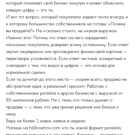
который понимает свой бизнес изнутри и может объяснить
каждую цифру — это ты.
И вот тот вопрос, который покупатели задают почти всегда, и
к которому большинство собственников не готовы: «Почему
вы продаёте?» Не «сколько стоит», не «какая выручка».
Именно этот. Потому что ответ на него определяет,
насколько покупатель доверяет всему остальному. Если ответ
звучит неуверенно или противоречит финансовой картине —
переговоры усложняются. Если ответ честный, конкретный и
совпадает с тем, что видно в цифрах — это основа для
нормальной сделки.
Если ты дочитал до этого места — скорее всего, продажа не
абстрактная идея, а реальный горизонт. Работаю с
собственниками ритейла и других бизнесов с выручкой от
80 миллионов рублей. Не с теми, кто только думает о
продаже — с теми, кто уже принял решение или близок к
нему.
Беру не более 3 новых заявок в неделю.
Напиши на hi@vvetrov.com: кто ты, какой формат ритейла,
примерная выручка и в чём вопрос. Коротко — достаточно.