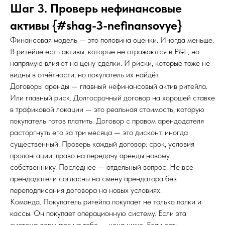
Шаг 3. Проверь нефинансовые
активы {#shag-3-nefinansovye}
Финансовая модель — это половина оценки. Иногда меньше.
В ритейле есть активы, которые не отражаются в P&L, но
напрямую влияют на цену сделки. И риски, которые тоже не
видны в отчётности, но покупатель их найдёт.
Договоры аренды — главный нефинансовый актив ритейла.
Или главный риск. Долгосрочный договор на хорошей ставке
в трафиковой локации — это реальная стоимость, которую
покупатель готов платить. Договор с правом арендодателя
расторгнуть его за три месяца — это дисконт, иногда
существенный. Проверь каждый договор: срок, условия
пролонгации, право на передачу аренды новому
собственнику. Последнее — отдельный вопрос. Не все
арендодатели согласны на смену арендатора без
переподписания договора на новых условиях.
Команда. Покупатель ритейла покупает не только полки и
кассы. Он покупает операционную систему. Если эта
система держится на тебе — цена ниже. Если есть