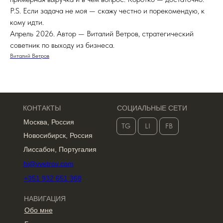
P.S. Если задача не моя — скажу честно и порекомендую, к
кому идти.
Апрель 2026. Автор — Виталий Ветров, стратегический
советник по выходу из бизнеса.
Виталий Ветров
КОНТАКТЫ
СОЦИАЛЬНЫЕ СЕТИ
Москва, Россия
TG
LI
FB
Новосибирск, Россия
Лиссабон, Португалия
hi@vvetrov.com
+351 932 651 368
НАВИГАЦИЯ
Обо мне