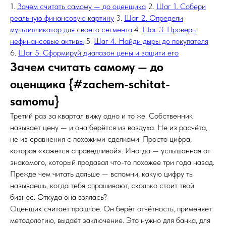
1.
Зачем считать самому — до оценщика
2.
Шаг 1. Собери
реальную финансовую картину
3.
Шаг 2. Определи
мультипликатор для своего сегмента
4.
Шаг 3. Проверь
нефинансовые активы
5.
Шаг 4. Найди дыры до покупателя
6.
Шаг 5. Сформируй диапазон цены и защити его
Зачем считать самому — до
оценщика {#zachem-schitat-
samomu}
Третий раз за квартал вижу одно и то же. Собственник
называет цену — и она берётся из воздуха. Не из расчёта,
не из сравнения с похожими сделками. Просто цифра,
которая «кажется справедливой». Иногда — услышанная от
знакомого, который продавал что-то похожее три года назад.
Прежде чем читать дальше — вспомни, какую цифру ты
называешь, когда тебя спрашивают, сколько стоит твой
бизнес. Откуда она взялась?
Оценщик считает прошлое. Он берёт отчётность, применяет
методологию, выдаёт заключение. Это нужно для банка, для