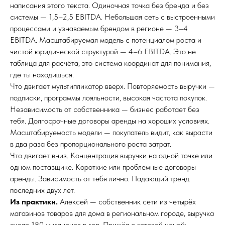
написания этого текста. Одиночная точка без бренда и без
системы — 1,5–2,5 EBITDA. Небольшая сеть с выстроенными
процессами и узнаваемым брендом в регионе — 3–4
EBITDA. Масштабируемая модель с потенциалом роста и
чистой юридической структурой — 4–6 EBITDA. Это не
таблица для расчёта, это система координат для понимания,
где ты находишься.
Что двигает мультипликатор вверх. Повторяемость выручки —
подписки, программы лояльности, высокая частота покупок.
Независимость от собственника — бизнес работает без
тебя. Долгосрочные договоры аренды на хороших условиях.
Масштабируемость модели — покупатель видит, как вырасти
в два раза без пропорционального роста затрат.
Что двигает вниз. Концентрация выручки на одной точке или
одном поставщике. Короткие или проблемные договоры
аренды. Зависимость от тебя лично. Падающий тренд
последних двух лет.
Из практики.
Алексей — собственник сети из четырёх
магазинов товаров для дома в региональном городе, выручка
около 180 миллионов в год. Пришёл с готовой ценой: