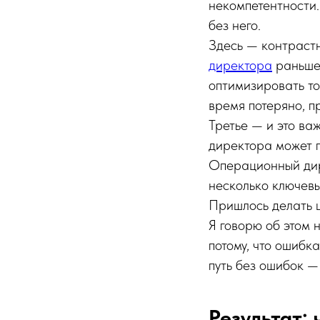
некомпетентности.
без него.
Здесь — контраст
директора
раньше,
оптимизировать то,
время потеряно, п
Третье — и это ва
директора может п
Операционный дире
несколько ключевы
Пришлось делать 
Я говорю об этом 
потому, что ошибк
путь без ошибок —
Результат: