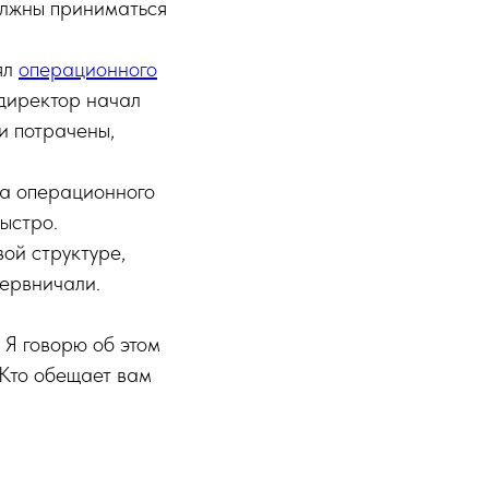
должны приниматься
ял
операционного
директор начал
ги потрачены,
ма операционного
ыстро.
ой структуре,
нервничали.
 Я говорю об этом
 Кто обещает вам