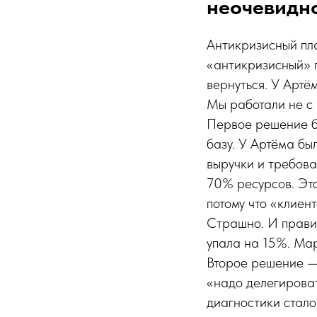
неочевидн
Антикризисный пла
«антикризисный» п
вернуться. У Артём
Мы работали не с 
Первое решение б
базу. У Артёма бы
выручки и требов
70% ресурсов. Это
потому что «клиен
Страшно. И правил
упала на 15%. Ма
Второе решение —
«надо делегироват
диагностики стало