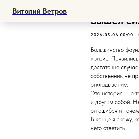
Как собс
Виталий Ветров
вышел си
2026-05-06 00:00
Большинство фаунд
кризис. Появились
достаточно случае
собственник не п
откладывание.
Эта история — о т
и другим собой. Н
он ошибся и почем
В конце я скажу, 
него ответить.