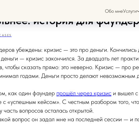
твенник прошёл через кризи
Обо мне
Услуги
льнее: история для фаунде
CASES
еров убеждены: кризис — это про деньги. Кончились
 деньги — кризис закончился. За двадцать лет практи
в, чтобы сказать прямо: это неверно. Кризис — про р
ринимал годами. Деньги просто делают невозможным
ом, как один фаундер
прошёл через кризис
и вышел с
е с «успешным кейсом». С честным разбором того, что
у часть вопросов осталась открытой.
какой вопрос он задал мне на последней сессии — и п