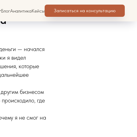
с и
Записаться на консультацию
Блог
Аналитика
Кейсы
ра
 деньги — начался
ки я видел
ешения, которые
 дальнейшее
 другим бизнесом
 происходило, где
очему я не смог на