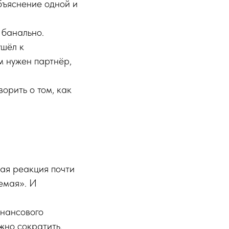
бъяснение одной и
 банально.
ушёл к
м нужен партнёр,
орить о том, как
вая реакция почти
емая». И
нансового
жно сократить.