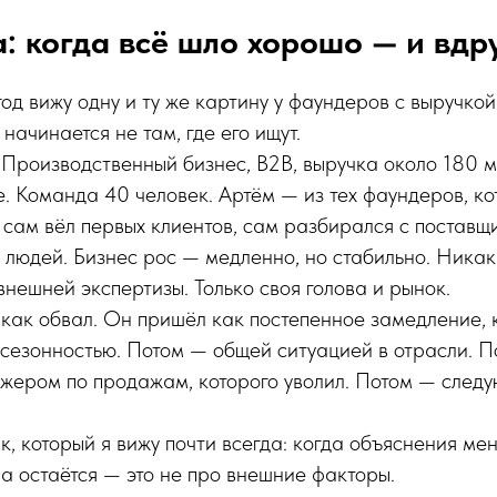
а: когда всё шло хорошо — и вдр
год вижу одну и ту же картину у фаундеров с выручк
начинается не там, где его ищут.
 Производственный бизнес, B2B, выручка около 180 м
е. Команда 40 человек. Артём — из тех фаундеров, к
сам вёл первых клиентов, сам разбирался с поставщ
людей. Бизнес рос — медленно, но стабильно. Никак
внешней экспертизы. Только своя голова и рынок.
как обвал. Он пришёл как постепенное замедление, 
сезонностью. Потом — общей ситуацией в отрасли. 
жером по продажам, которого уволил. Потом — след
к, который я вижу почти всегда: когда объяснения ме
а остаётся — это не про внешние факторы.