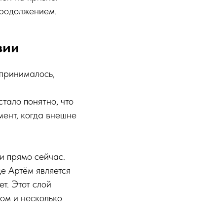
продолжением.
зии
 принималось,
тало понятно, что
мент, когда внешне
и прямо сейчас.
де Артём является
ет. Этот слой
ом и несколько