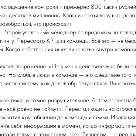
ало ощущение контроля и примерно 800 тысяч рублей
ько десятков миллионов. Классическая ловушка: делать
разобраться, что происходит.
.
Второй уволенный менеджер по продажам за полго
тингу. Пересмотр KPI для команды. Всё это — не бес
ы. Когда собственник ищет виноватых внутри компани
икает возражение: «Но у меня действительно были с
о. Но слабые люди в команде — это следствие того, к
раивал систему, как давал обратную связь. Виноват
ое тихое и самое разрушительное. Артём перестал б
е «всё равно не поймут». Перестал ходить на отрас
Сократил круг общения до команды и семьи. Изоляция
ение себя информации в момент, когда информация н
отали только с этим слоем. Не с бизнесом — с реакц