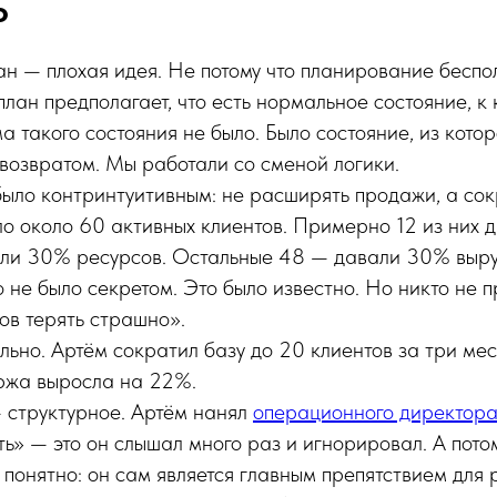
о
н — плохая идея. Не потому что планирование беспол
лан предполагает, что есть нормальное состояние, к
а такого состояния не было. Было состояние, из котор
возвратом. Мы работали со сменой логики.
ыло контринтуитивным: не расширять продажи, а сок
ло около 60 активных клиентов. Примерно 12 из них
али 30% ресурсов. Остальные 48 — давали 30% выру
 не было секретом. Это было известно. Но никто не 
тов терять страшно».
ьно. Артём сократил базу до 20 клиентов за три ме
ржа выросла на 22%.
 структурное. Артём нанял
операционного директор
ь» — это он слышал много раз и игнорировал. А потом
 понятно: он сам является главным препятствием для 