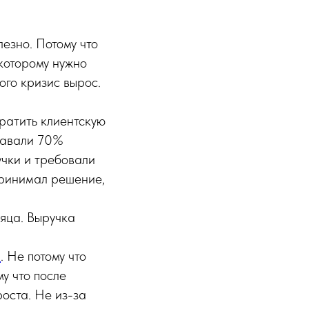
езно. Потому что
 которому нужно
ого кризис вырос.
ратить клиентскую
 давали 70%
чки и требовали
принимал решение,
сяца. Выручка
а
. Не потому что
у что после
роста. Не из-за