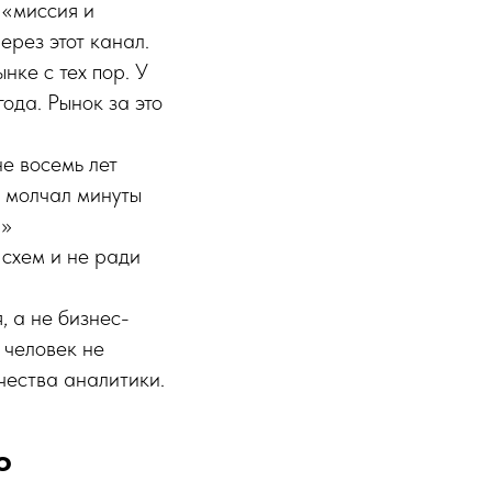
 «миссия и
ерез этот канал.
нке с тех пор. У
ода. Рынок за это
не восемь лет
м молчал минуты
.»
 схем и не ради
, а не бизнес-
 человек не
чества аналитики.
о