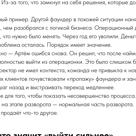
 Из-за того, что замкнул на себя решения, которые 
ный пример. Другой фаундер в похожей ситуации нан
 чем разобрался с логикой бизнеса. Операционный 
 что нужно было менять. Через год его уволили. День
роблема осталась. Порядок имеет значение.
жно — Артём ошибся снова. Он решил, что после най
олностью выйти из операционки. Это было слишком б
ктор не имел контекста, команда не привыкла к нов
х клиентов почувствовали «пропажу» фаундера и за
шаг назад и выстраивать переход медленнее.
не для того, чтобы показать несовершенство процесса.
а на этапе разворота — нормальная часть разворота.
 продаёт что-то другое.
 что значит «выйти сильнее»