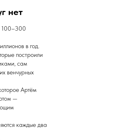
уг нет
ой 100–300
иллионов в год.
оторые построили
иками, сам
их венчурных
которое Артём
Потом —
ующим
няются каждые два