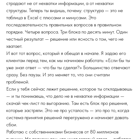
страдают не от нехватки информации, а от нехватки
структуры. Теперь ты видишь, почему: структура — это не
таблица в Excel с плюсами и минусами. Это
последовательность правильных вопросов в правильном
порядке. Четыре вопроса. Три блока по десять минут. Один
честный результат — решение или ясность о том, чего не
хватает.
И вот тот вопрос, который я обещал в начале. Я задаю его
клиентам перед тем, как мы начинаем работать: «Если бы ты
уже знал ответ — что бы ты сделал?» Большинство отвечают
сразу. Без паузы. И это меняет то, что они считали
проблемой.
Если у тебя сейчас лежит решение, которое ты откладываешь
— и ты понимаешь, что дело не в нехватке информации —
скачай чек-лист по выгоранию. Там есть блок про решения,
которые застряли. Это не про усталость — это про то, когда
система принятия решений перегружена и начинает давать
сбои.
Работаю с собственниками бизнесов от 80 миллионов
выручки. Не подхожу тем, кто ищет готовый ответ — работаю