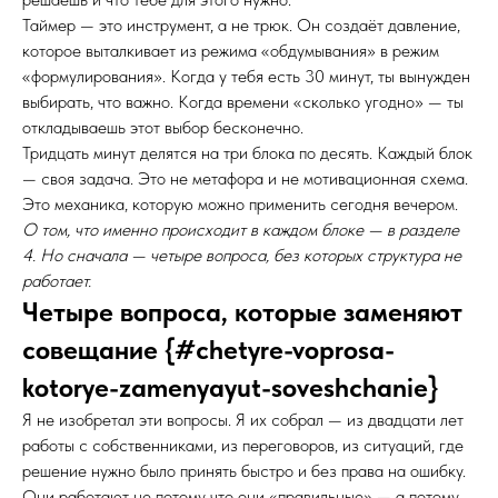
Таймер — это инструмент, а не трюк. Он создаёт давление,
которое выталкивает из режима «обдумывания» в режим
«формулирования». Когда у тебя есть 30 минут, ты вынужден
выбирать, что важно. Когда времени «сколько угодно» — ты
откладываешь этот выбор бесконечно.
Тридцать минут делятся на три блока по десять. Каждый блок
— своя задача. Это не метафора и не мотивационная схема.
Это механика, которую можно применить сегодня вечером.
О том, что именно происходит в каждом блоке — в разделе
4. Но сначала — четыре вопроса, без которых структура не
работает.
Четыре вопроса, которые заменяют
совещание {#chetyre-voprosa-
kotorye-zamenyayut-soveshchanie}
Я не изобретал эти вопросы. Я их собрал — из двадцати лет
работы с собственниками, из переговоров, из ситуаций, где
решение нужно было принять быстро и без права на ошибку.
Они работают не потому что они «правильные» — а потому