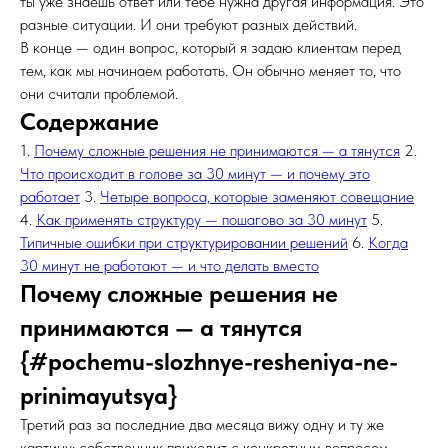
ты уже знаешь ответ или тебе нужна другая информация. Это
разные ситуации. И они требуют разных действий.
В конце — один вопрос, который я задаю клиентам перед
тем, как мы начинаем работать. Он обычно меняет то, что
они считали проблемой.
Содержание
1.
Почему сложные решения не принимаются — а тянутся
2.
Что происходит в голове за 30 минут — и почему это
работает
3.
Четыре вопроса, которые заменяют совещание
4.
Как применять структуру — пошагово за 30 минут
5.
Типичные ошибки при структурировании решений
6.
Когда
30 минут не работают — и что делать вместо
Почему сложные решения не
принимаются — а тянутся
{#pochemu-slozhnye-resheniya-ne-
prinimayutsya}
Третий раз за последние два месяца вижу одну и ту же
картину: собственник приходит с конкретным вопросом —