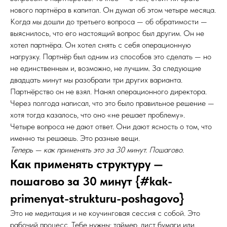
нового партнёра в капитал. Он думал об этом четыре месяца.
Когда мы дошли до третьего вопроса — об обратимости —
выяснилось, что его настоящий вопрос был другим. Он не
хотел партнёра. Он хотел снять с себя операционную
нагрузку. Партнёр был одним из способов это сделать — но
не единственным и, возможно, не лучшим. За следующие
двадцать минут мы разобрали три других варианта.
Партнёрство он не взял. Нанял операционного директора.
Через полгода написал, что это было правильное решение —
хотя тогда казалось, что оно «не решает проблему».
Четыре вопроса не дают ответ. Они дают ясность о том, что
именно ты решаешь. Это разные вещи.
Теперь — как применять это за 30 минут. Пошагово.
Как применять структуру —
пошагово за 30 минут {#kak-
primenyat-strukturu-poshagovо}
Это не медитация и не коучинговая сессия с собой. Это
рабочий процесс. Тебе нужны: таймер, лист бумаги или