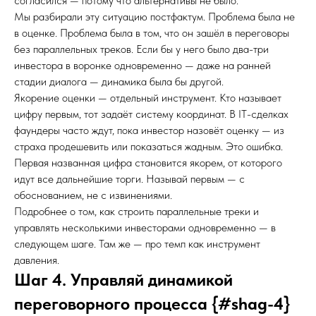
согласился — потому что альтернативы не было.
Мы разбирали эту ситуацию постфактум. Проблема была не
в оценке. Проблема была в том, что он зашёл в переговоры
без параллельных треков. Если бы у него было два-три
инвестора в воронке одновременно — даже на ранней
стадии диалога — динамика была бы другой.
Якорение оценки — отдельный инструмент. Кто называет
цифру первым, тот задаёт систему координат. В IT-сделках
фаундеры часто ждут, пока инвестор назовёт оценку — из
страха продешевить или показаться жадным. Это ошибка.
Первая названная цифра становится якорем, от которого
идут все дальнейшие торги. Называй первым — с
обоснованием, не с извинениями.
Подробнее о том, как строить параллельные треки и
управлять несколькими инвесторами одновременно — в
следующем шаге. Там же — про темп как инструмент
давления.
Шаг 4. Управляй динамикой
переговорного процесса {#shag-4}