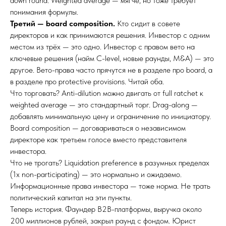
down round. Weighted average — мягче, но тоже требует
понимания формулы.
Третий — board composition.
Кто сидит в совете
директоров и как принимаются решения. Инвестор с одним
местом из трёх — это одно. Инвестор с правом вето на
ключевые решения (найм C-level, новые раунды, M&A) — это
другое. Вето-права часто прячутся не в разделе про board, а
в разделе про protective provisions. Читай оба.
Что торговать? Anti-dilution можно двигать от full ratchet к
weighted average — это стандартный торг. Drag-along —
добавлять минимальную цену и ограничение по инициатору.
Board composition — договариваться о независимом
директоре как третьем голосе вместо представителя
инвестора.
Что не трогать? Liquidation preference в разумных пределах
(1x non-participating) — это нормально и ожидаемо.
Информационные права инвестора — тоже норма. Не трать
политический капитал на эти пункты.
Теперь история. Фаундер B2B-платформы, выручка около
200 миллионов рублей, закрыл раунд с фондом. Юрист