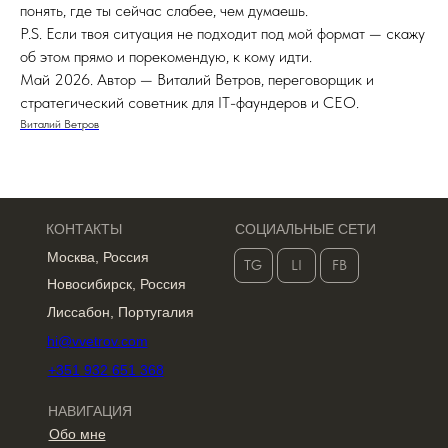
понять, где ты сейчас слабее, чем думаешь.
P.S. Если твоя ситуация не подходит под мой формат — скажу
об этом прямо и порекомендую, к кому идти.
Май 2026. Автор — Виталий Ветров, переговорщик и
стратегический советник для IT-фаундеров и CEO.
Виталий Ветров
КОНТАКТЫ
СОЦИАЛЬНЫЕ СЕТИ
Москва, Россия
TG
LI
FB
Новосибирск, Россия
Лиссабон, Португалия
hi@vvetrov.com
+351 932 651 368
НАВИГАЦИЯ
Обо мне