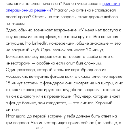
компания не выполняла план? Как он участвовал в
принятии
операционных решений
? Насколько активно использовал
board-права? Ответы на эти вопросы стоят дороже любого
питч-дека.
Здесь обычно возникает возражение: «У меня нет доступа к
фаундерам из их портфеля, я не в том круге». Это понятная
ситуация. Но LinkedIn, конференции, общие знакомые — это
не закрытый клуб. Один звонок занимает 20 минут.
Большинство фаундеров охотно говорят о своём опыте с
инвесторами — особенно если опыт был сложным.
Один разговор, который я помню: партнёр одного из
московских венчурных фондов как-то сказал мне, что первые
15 минут встречи с фаундером они смотрят не на цифры, а на
то, как человек реагирует на неудобные вопросы. Готовится
ли он к диалогу или к презентации. Фаундер, который знает
о фонде больше, чем ожидается, — это сигнал. Хороший
сигнал.
Итог шага: до первой встречи у тебя должен быть ответ на
три вопроса. Что инвестор ищет прямо сейчас (не вообще, а