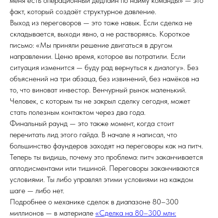
меня есть операционный дедлайн по найму команды» — это
факт, который создаёт структурное давление.
Выход из переговоров — это тоже навык. Если сделка не
складывается, выходи явно, а не растворяясь. Короткое
письмо: «Мы приняли решение двигаться в другом
направлении. Ценю время, которое вы потратили. Если
ситуация изменится — буду рад вернуться к диалогу». Без
объяснений на три абзаца, без извинений, без намёков на
то, что виноват инвестор. Венчурный рынок маленький.
Человек, с которым ты не закрыл сделку сегодня, может
стать полезным контактом через два года.
Финальный раунд — это также момент, когда стоит
перечитать лид этого гайда. В начале я написал, что
большинство фаундеров заходят на переговоры как на питч.
Теперь ты видишь, почему это проблема: питч заканчивается
аплодисментами или тишиной. Переговоры заканчиваются
условиями. Ты либо управлял этими условиями на каждом
шаге — либо нет.
Подробнее о механике сделок в диапазоне 80–300
миллионов — в материале
«Сделка на 80–300 млн: