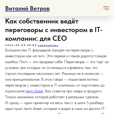
Виталий Ветров
Как собственник ведёт
переговоры с инвестором в IT-
компании: для CEO
2026-05-09 00:00
negotiations
Большинство IT-фаундеров заходят на переговоры с
инвестором как на питч. Это первая и самая дорогостоящая
ошибка. Питч — это продажа себя. Переговоры — это торг за
условия, при которых ты останешься управлять тем, что
строил последние несколько лет. Разница не в нюансах —
она принципиальная. В этом гайде — пошаговая логика
переговоров с инвестором в IT-компании: от подготовки до
подписания
term sheet
. Без советов про «верь в продукт».
Только механика, которая работает в реальных сделках.
И сразу — один ориентир на весь текст: в шаге 5 разберу
один пункт term sheet, который я видел в семи из десяти IT-