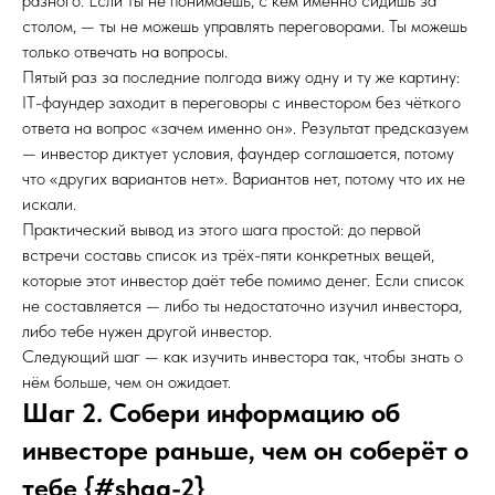
разного. Если ты не понимаешь, с кем именно сидишь за
столом, — ты не можешь управлять переговорами. Ты можешь
только отвечать на вопросы.
Пятый раз за последние полгода вижу одну и ту же картину:
IT-фаундер заходит в переговоры с инвестором без чёткого
ответа на вопрос «зачем именно он». Результат предсказуем
— инвестор диктует условия, фаундер соглашается, потому
что «других вариантов нет». Вариантов нет, потому что их не
искали.
Практический вывод из этого шага простой: до первой
встречи составь список из трёх-пяти конкретных вещей,
которые этот инвестор даёт тебе помимо денег. Если список
не составляется — либо ты недостаточно изучил инвестора,
либо тебе нужен другой инвестор.
Следующий шаг — как изучить инвестора так, чтобы знать о
нём больше, чем он ожидает.
Шаг 2. Собери информацию об
инвесторе раньше, чем он соберёт о
тебе {#shag-2}