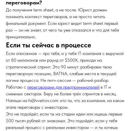
переговорам?
До получения term sheet, а не после. Юрист должен
понимать контекст переговоров, а не просто читать
финальный документ. Если юрист видит term sheet первый
раз — он не знает, от чего ты уже отказался и что для тебя
принципиально.
Если ты сейчас в процессе
Если описанное — про тебя, и у тебя IT-компания с выручкой
от 80 миллионов или раунд от $500K, приходи на
стратегический спринт. Это 90 минут: разбираем твою
переговорную позицию, BATNA, слабые места в текущей
логике процесса. Не питч-сессия — рабочий разбор.
Работаю с
переговорами для предпринимателей
в IT и
смежных секторах. Беру не более трёх спринтов в месяц.
Напиши на hi@vvetrov.com: кто ты, что за компания, на каком
этапе переговоры с инвестором.
Это не подойдёт, если ты на стадии идеи или ищешь первые
500 тысяч рублей от знакомых. Это подойдёт, если у тебя
реальный процесс с реальным инвестором — и ты хочешь