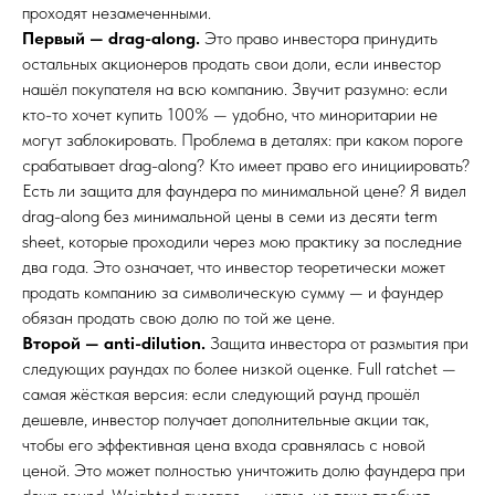
проходят незамеченными.
Первый — drag-along.
Это право инвестора принудить
остальных акционеров продать свои доли, если инвестор
нашёл покупателя на всю компанию. Звучит разумно: если
кто-то хочет купить 100% — удобно, что миноритарии не
могут заблокировать. Проблема в деталях: при каком пороге
срабатывает drag-along? Кто имеет право его инициировать?
Есть ли защита для фаундера по минимальной цене? Я видел
drag-along без минимальной цены в семи из десяти term
sheet, которые проходили через мою практику за последние
два года. Это означает, что инвестор теоретически может
продать компанию за символическую сумму — и фаундер
обязан продать свою долю по той же цене.
Второй — anti-dilution.
Защита инвестора от размытия при
следующих раундах по более низкой оценке. Full ratchet —
самая жёсткая версия: если следующий раунд прошёл
дешевле, инвестор получает дополнительные акции так,
чтобы его эффективная цена входа сравнялась с новой
ценой. Это может полностью уничтожить долю фаундера при