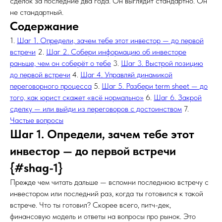
сделок за последние два года. Он выглядит стандартно. Он
не стандартный.
Содержание
1.
Шаг 1. Определи, зачем тебе этот инвестор — до первой
встречи
2.
Шаг 2. Собери информацию об инвесторе
раньше, чем он соберёт о тебе
3.
Шаг 3. Выстрой позицию
до первой встречи
4.
Шаг 4. Управляй динамикой
переговорного процесса
5.
Шаг 5. Разбери term sheet — до
того, как юрист скажет «всё нормально»
6.
Шаг 6. Закрой
сделку — или выйди из переговоров с достоинством
7.
Частые вопросы
Шаг 1. Определи, зачем тебе этот
инвестор — до первой встречи
{#shag-1}
Прежде чем читать дальше — вспомни последнюю встречу с
инвестором или последний раз, когда ты готовился к такой
встрече. Что ты готовил? Скорее всего, питч-дек,
финансовую модель и ответы на вопросы про рынок. Это