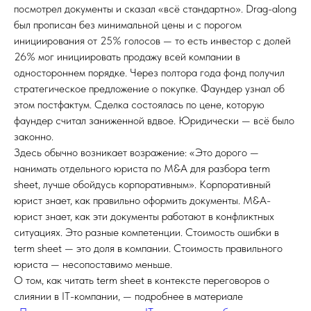
посмотрел документы и сказал «всё стандартно». Drag-along
был прописан без минимальной цены и с порогом
инициирования от 25% голосов — то есть инвестор с долей
26% мог инициировать продажу всей компании в
одностороннем порядке. Через полтора года фонд получил
стратегическое предложение о покупке. Фаундер узнал об
этом постфактум. Сделка состоялась по цене, которую
фаундер считал заниженной вдвое. Юридически — всё было
законно.
Здесь обычно возникает возражение: «Это дорого —
нанимать отдельного юриста по M&A для разбора term
sheet, лучше обойдусь корпоративным». Корпоративный
юрист знает, как правильно оформить документы. M&A-
юрист знает, как эти документы работают в конфликтных
ситуациях. Это разные компетенции. Стоимость ошибки в
term sheet — это доля в компании. Стоимость правильного
юриста — несопоставимо меньше.
О том, как читать term sheet в контексте переговоров о
слиянии в IT-компании, — подробнее в материале