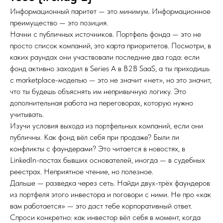
Информационный паритет — это минимум. Информационное
преимущество — это позиция.
Начни с публичных источников. Портфель фонда — это не
просто список компаний, это карта приоритетов. Посмотри, в
каких раундах они участвовали последние два года: если
фонд активно заходил в Series A в B2B SaaS, а ты приходишь
с marketplace-моделью — это не значит «нет», но это значит,
что ты будешь объяснять им непривычную логику. Это
дополнительная работа на переговорах, которую нужно
учитывать.
Изучи условия выхода из портфельных компаний, если они
публичны. Как фонд вёл себя при продаже? Были ли
конфликты с фаундерами? Это читается в новостях, в
LinkedIn-постах бывших основателей, иногда — в судебных
реестрах. Неприятное чтение, но полезное.
Дальше — разведка через сеть. Найди двух-трёх фаундеров
из портфеля этого инвестора и поговори с ними. Не про «как
вам работается» — это даст тебе корпоративный ответ.
Спроси конкретно: как инвестор вёл себя в момент, когда