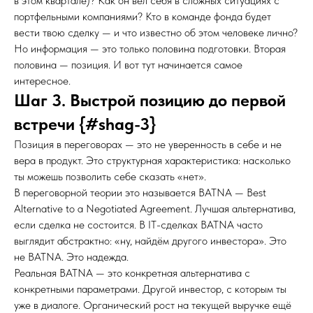
в этом квартале)? Как он вёл себя в сложных ситуациях с
портфельными компаниями? Кто в команде фонда будет
вести твою сделку — и что известно об этом человеке лично?
Но информация — это только половина подготовки. Вторая
половина — позиция. И вот тут начинается самое
интересное.
Шаг 3. Выстрой позицию до первой
встречи {#shag-3}
Позиция в переговорах — это не уверенность в себе и не
вера в продукт. Это структурная характеристика: насколько
ты можешь позволить себе сказать «нет».
В переговорной теории это называется BATNA — Best
Alternative to a Negotiated Agreement. Лучшая альтернатива,
если сделка не состоится. В IT-сделках BATNA часто
выглядит абстрактно: «ну, найдём другого инвестора». Это
не BATNA. Это надежда.
Реальная BATNA — это конкретная альтернатива с
конкретными параметрами. Другой инвестор, с которым ты
уже в диалоге. Органический рост на текущей выручке ещё