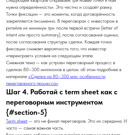
следующем квартале открываем три новые точки и нам
нужна определённость». Это честно и создаёт рамку.
Точки фиксации — это моменты, когда договорённость
закрепляется письменно. В переговорах с инвестором в
ритейле их минимум три: после первой встречи (letter of
intent или просто summary), после согласования оценки,
после согласования структуры сделки. Каждая точка
фиксации снижает вероятность того, что инвестор
«переиграет» условия на следующем этапе.
Смежная тема — как устроен переговорный процесс в
сделках 80–300 миллионов в целом: об этом подробнее в
материале
«Сделка на 80–300 млн: особенности
переговорного процесса»
.
Шаг 4. Работай с term sheet как с
переговорным инструментом
{#section-5}
Term sheet
— это не финал переговоров. Это их середина. И
часто — самая важная часть.
Большинство собственников ритейла воспринимают term