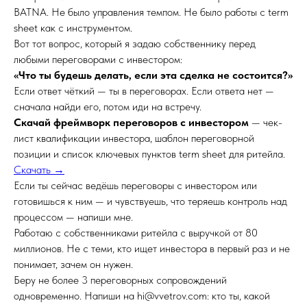
BATNA. Не было управления темпом. Не было работы с term
sheet как с инструментом.
Вот тот вопрос, который я задаю собственнику перед
любыми переговорами с инвестором:
«Что ты будешь делать, если эта сделка не состоится?»
Если ответ чёткий — ты в переговорах. Если ответа нет —
сначала найди его, потом иди на встречу.
Скачай фреймворк переговоров с инвестором
— чек-
лист квалификации инвестора, шаблон переговорной
позиции и список ключевых пунктов term sheet для ритейла.
Скачать →
Если ты сейчас ведёшь переговоры с инвестором или
готовишься к ним — и чувствуешь, что теряешь контроль над
процессом — напиши мне.
Работаю с собственниками ритейла с выручкой от 80
миллионов. Не с теми, кто ищет инвестора в первый раз и не
понимает, зачем он нужен.
Беру не более 3 переговорных сопровождений
одновременно. Напиши на hi@vvetrov.com: кто ты, какой