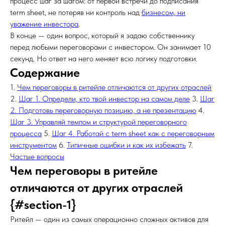
процесс шаг за шагом: от первой встречи до подписания
term sheet, не потеряв ни контроль над
бизнесом, ни
уважение инвестора
.
В конце — один вопрос, который я задаю собственнику
перед любыми переговорами с инвестором. Он занимает 10
секунд. Но ответ на него меняет всю логику подготовки.
Содержание
1.
Чем переговоры в ритейле отличаются от других отраслей
2.
Шаг 1. Определи, кто твой инвестор на самом деле
3.
Шаг
2. Подготовь переговорную позицию, а не презентацию
4.
Шаг 3. Управляй темпом и структурой переговорного
процесса
5.
Шаг 4. Работай с term sheet как с переговорным
инструментом
6.
Типичные ошибки и как их избежать
7.
Частые вопросы
Чем переговоры в ритейле
отличаются от других отраслей
{#section-1}
Ритейл — один из самых операционно сложных активов для