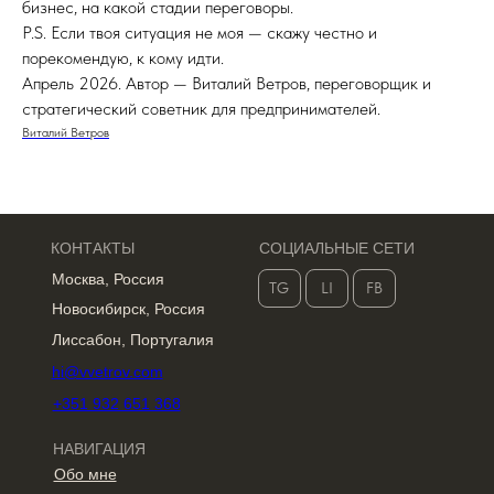
бизнес, на какой стадии переговоры.
P.S. Если твоя ситуация не моя — скажу честно и
порекомендую, к кому идти.
Апрель 2026. Автор — Виталий Ветров, переговорщик и
стратегический советник для предпринимателей.
Виталий Ветров
КОНТАКТЫ
СОЦИАЛЬНЫЕ СЕТИ
Москва, Россия
TG
LI
FB
Новосибирск, Россия
Лиссабон, Португалия
hi@vvetrov.com
+351 932 651 368
НАВИГАЦИЯ
Обо мне