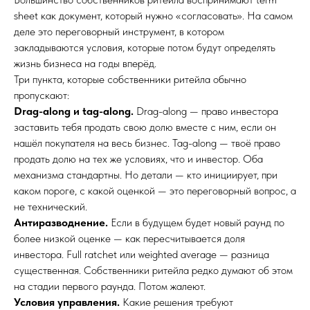
sheet как документ, который нужно «согласовать». На самом
деле это переговорный инструмент, в котором
закладываются условия, которые потом будут определять
жизнь бизнеса на годы вперёд.
Три пункта, которые собственники ритейла обычно
пропускают:
Drag-along и tag-along.
Drag-along — право инвестора
заставить тебя продать свою долю вместе с ним, если он
нашёл покупателя на весь бизнес. Tag-along — твоё право
продать долю на тех же условиях, что и инвестор. Оба
механизма стандартны. Но детали — кто инициирует, при
каком пороге, с какой оценкой — это переговорный вопрос, а
не технический.
Антиразводнение.
Если в будущем будет новый раунд по
более низкой оценке — как пересчитывается доля
инвестора. Full ratchet или weighted average — разница
существенная. Собственники ритейла редко думают об этом
на стадии первого раунда. Потом жалеют.
Условия управления.
Какие решения требуют