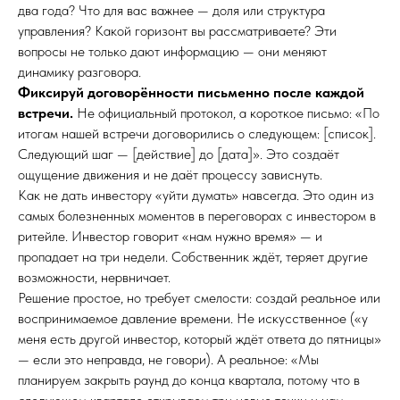
два года? Что для вас важнее — доля или структура
управления? Какой горизонт вы рассматриваете? Эти
вопросы не только дают информацию — они меняют
динамику разговора.
Фиксируй договорённости письменно после каждой
встречи.
Не официальный протокол, а короткое письмо: «По
итогам нашей встречи договорились о следующем: [список].
Следующий шаг — [действие] до [дата]». Это создаёт
ощущение движения и не даёт процессу зависнуть.
Как не дать инвестору «уйти думать» навсегда. Это один из
самых болезненных моментов в переговорах с инвестором в
ритейле. Инвестор говорит «нам нужно время» — и
пропадает на три недели. Собственник ждёт, теряет другие
возможности, нервничает.
Решение простое, но требует смелости: создай реальное или
воспринимаемое давление времени. Не искусственное («у
меня есть другой инвестор, который ждёт ответа до пятницы»
— если это неправда, не говори). А реальное: «Мы
планируем закрыть раунд до конца квартала, потому что в