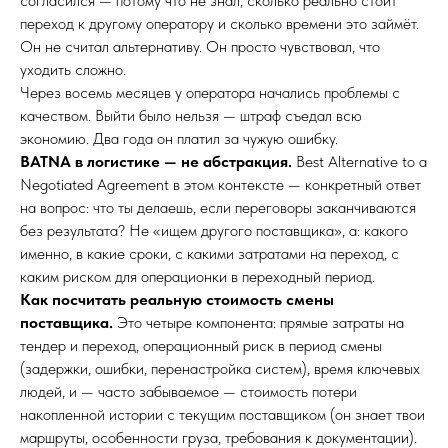
согласился — потому что не знал, сколько реально стоит
переход к другому оператору и сколько времени это займёт.
Он не считал альтернативу. Он просто чувствовал, что
уходить сложно.
Через восемь месяцев у оператора начались проблемы с
качеством. Выйти было нельзя — штраф съедал всю
экономию. Два года он платил за чужую ошибку.
BATNA в логистике — не абстракция.
Best Alternative to a
Negotiated Agreement в этом контексте — конкретный ответ
на вопрос: что ты делаешь, если переговоры заканчиваются
без результата? Не «ищем другого поставщика», а: какого
именно, в какие сроки, с какими затратами на переход, с
каким риском для операционки в переходный период.
Как посчитать реальную стоимость смены
поставщика.
Это четыре компонента: прямые затраты на
тендер и переход, операционный риск в период смены
(задержки, ошибки, перенастройка систем), время ключевых
людей, и — часто забываемое — стоимость потери
накопленной истории с текущим поставщиком (он знает твои
маршруты, особенности груза, требования к документации).