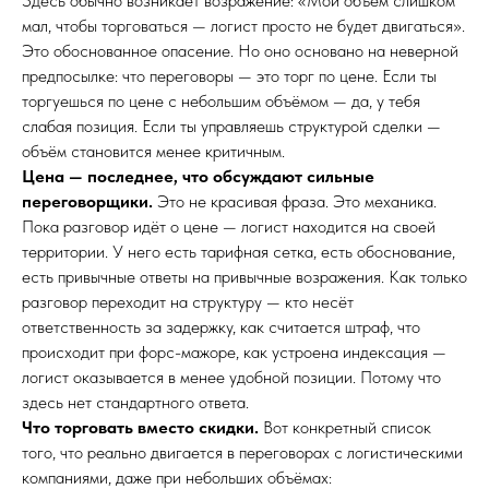
Здесь обычно возникает возражение: «Мой объём слишком
мал, чтобы торговаться — логист просто не будет двигаться».
Это обоснованное опасение. Но оно основано на неверной
предпосылке: что переговоры — это торг по цене. Если ты
торгуешься по цене с небольшим объёмом — да, у тебя
слабая позиция. Если ты управляешь структурой сделки —
объём становится менее критичным.
Цена — последнее, что обсуждают сильные
переговорщики.
Это не красивая фраза. Это механика.
Пока разговор идёт о цене — логист находится на своей
территории. У него есть тарифная сетка, есть обоснование,
есть привычные ответы на привычные возражения. Как только
разговор переходит на структуру — кто несёт
ответственность за задержку, как считается штраф, что
происходит при форс-мажоре, как устроена индексация —
логист оказывается в менее удобной позиции. Потому что
здесь нет стандартного ответа.
Что торговать вместо скидки.
Вот конкретный список
того, что реально двигается в переговорах с логистическими
компаниями, даже при небольших объёмах: