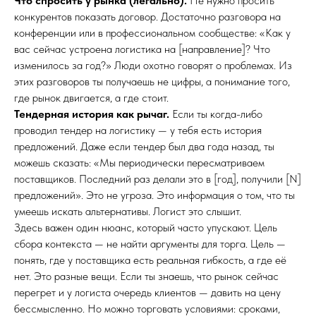
Что спросить у рынка (легально).
Не нужно просить
конкурентов показать договор. Достаточно разговора на
конференции или в профессиональном сообществе: «Как у
вас сейчас устроена логистика на [направление]? Что
изменилось за год?» Люди охотно говорят о проблемах. Из
этих разговоров ты получаешь не цифры, а понимание того,
где рынок двигается, а где стоит.
Тендерная история как рычаг.
Если ты когда-либо
проводил тендер на логистику — у тебя есть история
предложений. Даже если тендер был два года назад, ты
можешь сказать: «Мы периодически пересматриваем
поставщиков. Последний раз делали это в [год], получили [N]
предложений». Это не угроза. Это информация о том, что ты
умеешь искать альтернативы. Логист это слышит.
Здесь важен один нюанс, который часто упускают. Цель
сбора контекста — не найти аргументы для торга. Цель —
понять, где у поставщика есть реальная гибкость, а где её
нет. Это разные вещи. Если ты знаешь, что рынок сейчас
перегрет и у логиста очередь клиентов — давить на цену
бессмысленно. Но можно торговать условиями: сроками,