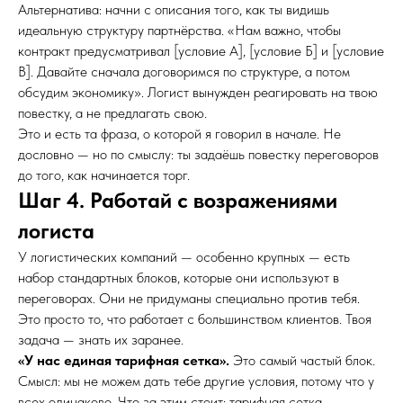
Альтернатива: начни с описания того, как ты видишь
идеальную структуру партнёрства. «Нам важно, чтобы
контракт предусматривал [условие А], [условие Б] и [условие
В]. Давайте сначала договоримся по структуре, а потом
обсудим экономику». Логист вынужден реагировать на твою
повестку, а не предлагать свою.
Это и есть та фраза, о которой я говорил в начале. Не
дословно — но по смыслу: ты задаёшь повестку переговоров
до того, как начинается торг.
Шаг 4. Работай с возражениями
логиста
У логистических компаний — особенно крупных — есть
набор стандартных блоков, которые они используют в
переговорах. Они не придуманы специально против тебя.
Это просто то, что работает с большинством клиентов. Твоя
задача — знать их заранее.
«У нас единая тарифная сетка».
Это самый частый блок.
Смысл: мы не можем дать тебе другие условия, потому что у
всех одинаково. Что за этим стоит: тарифная сетка