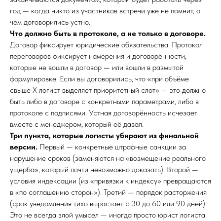
год — когда никто из участников встречи уже не помнит, о
чём договорились устно.
Что должно быть в протоколе, а не только в договоре.
Договор фиксирует юридические обязательства. Протокол
переговоров фиксирует намерения и договорённости,
которые не вошли в договор — или вошли в размытой
формулировке. Если вы договорились, что «при объёме
свыше X логист выделяет приоритетный слот» — это должно
быть либо в договоре с конкретными параметрами, либо в
протоколе с подписями. Устная договорённость исчезает
вместе с менеджером, который её давал.
Три пункта, которые логисты убирают из финальной
версии.
Первый — конкретные штрафные санкции за
нарушение сроков (заменяются на «возмещение реального
ущерба», который почти невозможно доказать). Второй —
условия индексации (из «привязки к индексу» превращаются
в «по соглашению сторон»). Третий — порядок расторжения
(срок уведомления тихо вырастает с 30 до 60 или 90 дней).
Это не всегда злой умысел — иногда просто юрист логиста