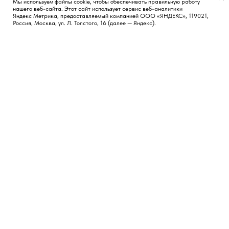
Мы используем файлы cookie, чтобы обеспечивать правильную работу
нашего веб-сайта. Этот сайт использует сервис веб-аналитики
Появился вопрос?
Яндекс Метрика, предоставляемый компанией ООО «ЯНДЕКС», 119021,
Россия, Москва, ул. Л. Толстого, 16 (далее — Яндекс).
КОНТАКТЫ
СОЦИАЛЬНЫЕ СЕТИ
Москва, Россия
TG
LI
FB
Новосибирск, Россия
Лиссабон, Португалия
hi@vvetrov.com
+351 932 651 368
НАВИГАЦИЯ
Обо мне
Блог
Кейсы
Бесплатные материалы
Записаться на консультацию