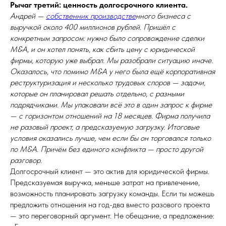
Рычаг третий: ценность долгосрочного клиента.
Андрей —
собственник производстве
нного бизнеса с
выручкой около 400 миллионов рублей. Пришёл с
конкретным запросом: нужно было сопровождение сделки
M&A, и он хотел понять, как сбить цену с юридической
фирмы, которую уже выбрал. Мы разобрали ситуацию иначе.
Оказалось, что помимо M&A у него была ещё корпоративная
реструктуризация и несколько трудовых споров — задачи,
которые он планировал решать отдельно, с разными
подрядчиками. Мы упаковали всё это в один запрос к фирме
— с горизонтом отношений на 18 месяцев. Фирма получила
не разовый проект, а предсказуемую загрузку. Итоговые
условия оказались лучше, чем если бы он торговался только
по M&A. Причём без единого конфликта — просто другой
разговор.
Долгосрочный клиент — это актив для юридической фирмы.
Предсказуемая выручка, меньше затрат на привлечение,
возможность планировать загрузку команды. Если ты можешь
предложить отношения на год-два вместо разового проекта
— это переговорный аргумент. Не обещание, а предложение: