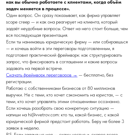
как вы обычно работаете с клиентами, когда объём
задач меняется в процессе».
Один вопрос. Он сразу показывает, как фирма управляет
scope creep — и как она реагирует на клиента, который
задаёт неудобные вопросы. Ответ на него стоит больше, чем
вся последующая презентация.
Если ты нанимаешь юридическую фирму — или собираешься
— и хочешь войти в эти переговоры подготовленным, я
подготовил практический фреймворк: как структурировать
запрос, что фиксировать в соглашении и какие вопросы
задавать на первой встрече.
Скачать фреймворк переговоров →
— бесплатно, без
регистрации.
Работаю с собственниками бизнесов от 80 миллионов
выручки. Не с теми, кто хочет сэкономить на юристах, — с
теми, кто хочет управлять этими отношениями осознанно.
Если хочешь разобрать свою конкретную ситуацию —
напиши на hi@vvetrov.com: кто ты, какой бизнес, с какой
юридической фирмой предстоит работать. Беру не более 3
заявок в неделю.
P.S. Если задача не моя — скажу честно и, скорее всего,