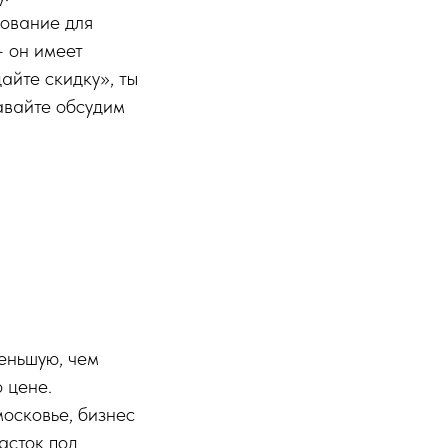
зование для
— он имеет
айте скидку», ты
давайте обсудим
еньшую, чем
о цене.
московье, бизнес
асток под