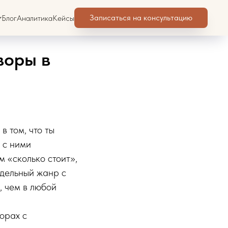
Записаться на консультацию
Блог
Аналитика
Кейсы
воры в
 том, что ты
 с ними
м «сколько стоит»,
тдельный жанр с
, чем в любой
орах с