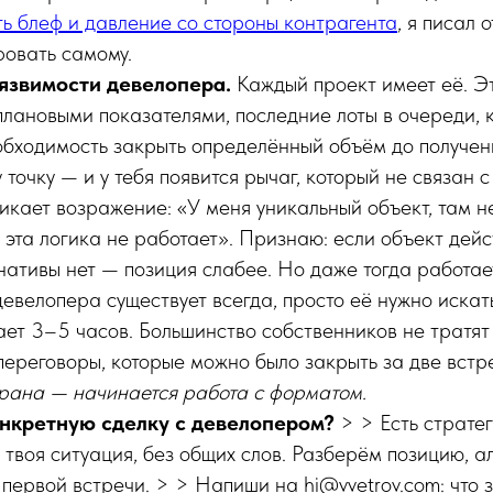
ь блеф и давление со стороны контрагента
, я писал 
фовать самому.
уязвимости девелопера.
Каждый проект имеет её. Э
плановыми показателями, последние лоты в очереди, 
обходимость закрыть определённый объём до получе
 точку — и у тебя появится рычаг, который не связан 
икает возражение: «У меня уникальный объект, там н
 эта логика не работает». Признаю: если объект дей
нативы нет — позиция слабее. Но даже тогда работае
девелопера существует всегда, просто её нужно искат
ет 3–5 часов. Большинство собственников не тратят 
переговоры, которые можно было закрыть за две встр
брана — начинается работа с форматом.
нкретную сделку с девелопером?
> > Есть страте
 твоя ситуация, без общих слов. Разберём позицию, а
 первой встречи. > > Напиши на hi@vvetrov.com: что з