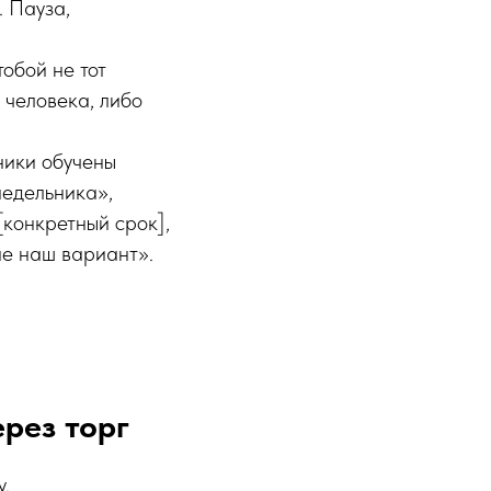
. Пауза,
обой не тот
 человека, либо
ники обучены
недельника»,
[конкретный срок],
не наш вариант».
ерез торг
у.