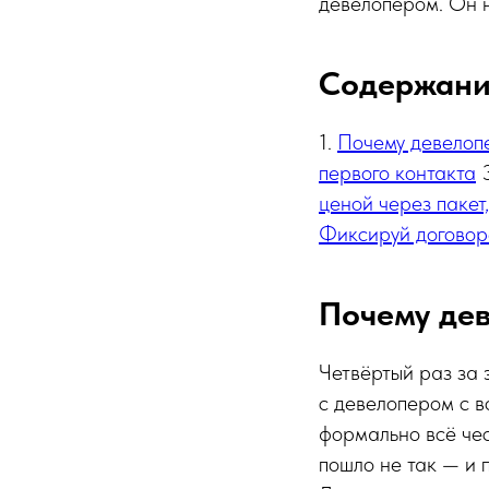
девелопером. Он н
Содержан
1.
Почему девелоп
первого контакта
ценой через пакет,
Фиксируй договор
Почему де
Четвёртый раз за 
с девелопером с в
формально всё чес
пошло не так — и п