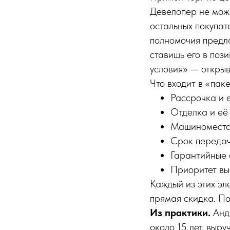
Девелопер не може
остальных покупат
полномочия предла
ставишь его в поз
условия» — открыв
Что входит в «пак
Рассрочка и е
Отделка и её
Машиноместо 
Срок передач
Гарантийные 
Приоритет вы
Каждый из этих эл
прямая скидка. Поэ
Из практики.
Анд
около 15 лет, выр