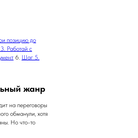
ри позицию до
3. Работай с
умент
6.
Шаг 5.
льный жанр
одит на переговоры
ого обманули, хотя
ны. Но что-то