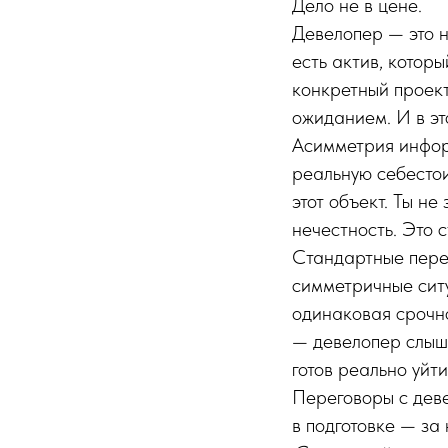
Дело не в цене.
Девелопер — это н
есть актив, котор
конкретный проект
ожиданием. И в эт
Асимметрия инфор
реальную себестоим
этот объект. Ты не
нечестность. Это 
Стандартные перег
симметричные ситу
одинаковая срочно
— девелопер слыша
готов реально уйти
Переговоры с дев
в подготовке — за