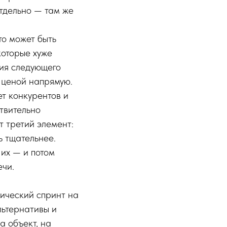
отдельно — там же
то может быть
которые хуже
ния следующего
с ценой напрямую.
ет конкурентов и
ствительно
т третий элемент:
ь тщательнее.
их — и потом
ечи.
гический спринт на
льтернативы и
а объект, на