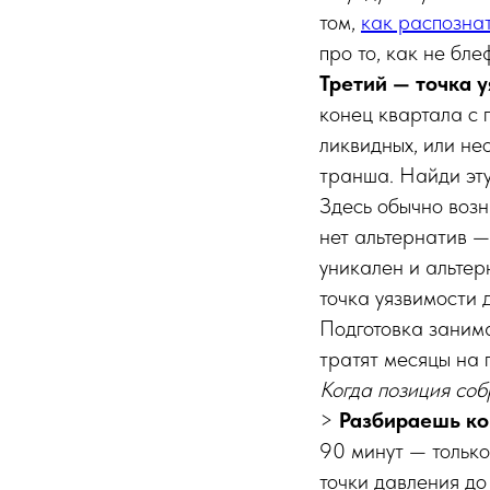
том,
как распознат
про то, как не бле
Третий — точка 
конец квартала с 
ликвидных, или не
транша. Найди эту
Здесь обычно возн
нет альтернатив —
уникален и альтер
точка уязвимости 
Подготовка занима
тратят месяцы на 
Когда позиция со
>
Разбираешь ко
90 минут — только
точки давления до