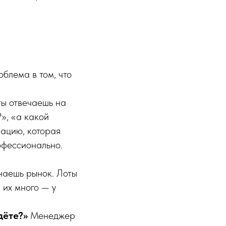
блема в том, что
ты отвечаешь на
», «а какой
мацию, которая
офессионально.
знаешь рынок. Лоты
 их много — у
дёте?»
Менеджер