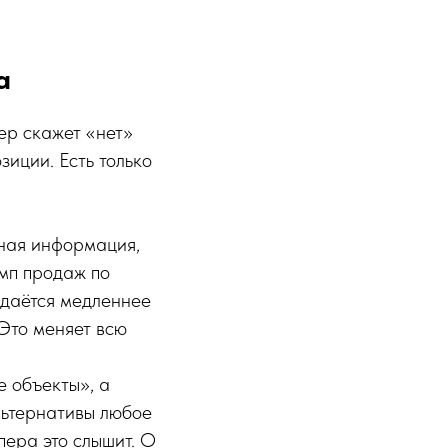
а
ер скажет «нет»
зиции. Есть только
ная информация,
емп продаж по
одаётся медленнее
 Это меняет всю
е объекты», а
льтернативы любое
пера это слышит. О