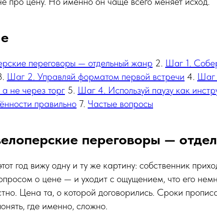
е про цену. Но именно он чаще всего меняет исход.
ие
ерские переговоры — отдельный жанр
2.
Шаг 1. Собе
3.
Шаг 2. Управляй форматом первой встречи
4.
Шаг 
 а не через торг
5.
Шаг 4. Используй паузу как инстр
ённости правильно
7.
Частые вопросы
велоперские переговоры — отде
этот год вижу одну и ту же картину: собственник прих
опросом о цене — и уходит с ощущением, что его немн
тно. Цена та, о которой договорились. Сроки прописа
онять, где именно, сложно.