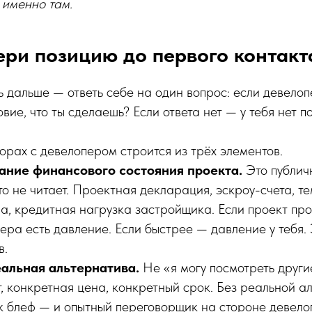
именно там.
ери позицию до первого контакт
 дальше — ответь себе на один вопрос: если девелоп
вие, что ты сделаешь? Если ответа нет — у тебя нет по
орах с девелопером строится из трёх элементов.
ние финансового состояния проекта.
Это публич
то не читает. Проектная декларация, эскроу-счета, т
а, кредитная нагрузка застройщика. Если проект пр
ера есть давление. Если быстрее — давление у тебя.
в.
еальная альтернатива.
Не «я могу посмотреть други
, конкретная цена, конкретный срок. Без реальной а
ак блеф — и опытный переговорщик на стороне девело