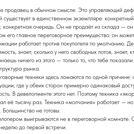
е продавец в обычном смысле. Это управляющий деф
ый существует в единственном экземпляре: конкретный
, конкретная очередь. Он не продаёт из склада — он
ом его главное переговорное преимущество: он может 
мации работает против покупателя по умолчанию. Де
ость, знает, сколько у него свободных лотов, знает, 
 знаешь ничего из этого — только то, что тебе показали
структура рынка.
оворные техники здесь ломаются по одной причине: 
ации, где у обеих сторон примерно одинаковый дост
сть. В девелопменте этого нет. Поэтому техника «яко
л её тысячу раз. Техника «молчания» работает — но 
. Большинство не готовы.
елопером выигрываются не в переговорной комнате. 
 неделю до первой встречи.