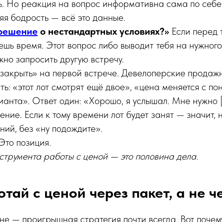
ь. Но реакция на вопрос информативна сама по себе
яя бодрость — всё это данные.
решение
о нестандартных условиях?»
Если перед т
ешь время. Этот вопрос либо выводит тебя на нужного
жно запросить другую встречу.
«закрыть» на первой встрече. Девелоперские продаж
ть: «этот лот смотрят ещё двое», «цена меняется с по
ианта». Ответ один: «Хорошо, я услышал. Мне нужно 
ение. Если к тому времени лот будет занят — значит, 
ний, без «ну подождите».
Это позиция.
струмента работы с ценой — это половина дела.
тай с ценой через пакет, а не ч
не — проигрышная стратегия почти всегда. Вот почем