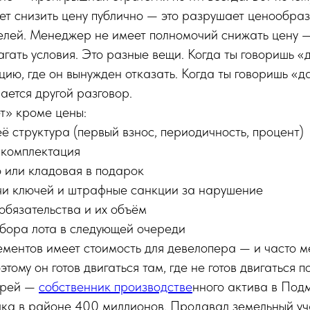
т снизить цену публично — это разрушает ценообра
елей. Менеджер не имеет полномочий снижать цену 
гать условия. Это разные вещи. Когда ты говоришь «д
ицию, где он вынужден отказать. Когда ты говоришь «
ается другой разговор.
ет» кроме цены:
ё структура (первый взнос, периодичность, процент)
 комплектация
или кладовая в подарок
и ключей и штрафные санкции за нарушение
обязательства и их объём
бора лота в следующей очереди
ементов имеет стоимость для девелопера — и часто м
тому он готов двигаться там, где не готов двигаться п
рей —
собственник производстве
нного актива в Под
учка в районе 400 миллионов. Продавал земельный уч