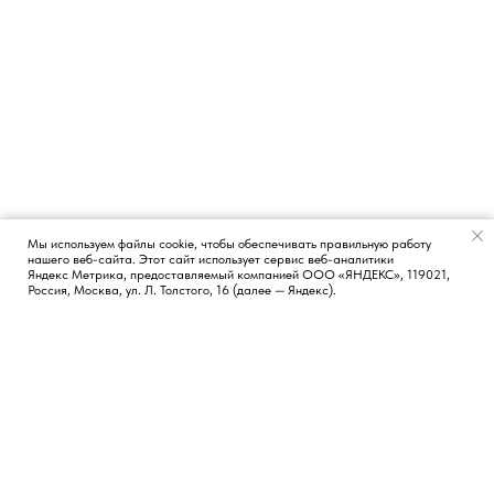
Мы используем файлы cookie, чтобы обеспечивать правильную работу
нашего веб-сайта. Этот сайт использует сервис веб-аналитики
Появился вопрос?
Яндекс Метрика, предоставляемый компанией ООО «ЯНДЕКС», 119021,
Россия, Москва, ул. Л. Толстого, 16 (далее — Яндекс).
КОНТАКТЫ
СОЦИАЛЬНЫЕ СЕТИ
Москва, Россия
TG
LI
FB
Новосибирск, Россия
Лиссабон, Португалия
hi@vvetrov.com