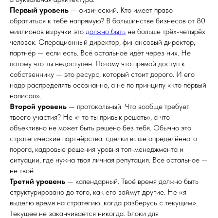
Первый уровень
— физический. Кто имеет право
обратиться к тебе напрямую? В большинстве бизнесов от 80
миллионов выручки это
должно быть
не больше трёх-четырёх
человек. Операционный директор, финансовый директор,
партнёр — если есть. Всё остальное идёт через них. Не
потому что ты недоступен. Потому что прямой доступ к
собственнику — это ресурс, который стоит дорого. И его
надо распределять осознанно, а не по принципу «кто первый
написал».
Второй уровень
— протокольный. Что вообще требует
твоего участия? Не «что ты привык решать», а что
объективно не может быть решено без тебя. Обычно это:
стратегические партнёрства, сделки выше определённого
порога, кадровые решения уровня топ-менеджмента и
ситуации, где нужна твоя личная репутация. Всё остальное —
не твоё.
Третий уровень
— календарный. Твоё время должно быть
структурировано до того, как его займут другие. Не «я
выделю время на стратегию, когда разберусь с текущим».
Текущее не заканчивается никогда. Блоки для