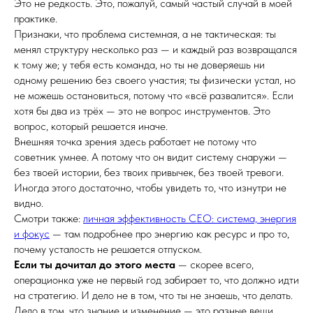
Это не редкость. Это, пожалуй, самый частый случай в моей
практике.
Признаки, что проблема системная, а не тактическая: ты
менял структуру несколько раз — и каждый раз возвращался
к тому же; у тебя есть команда, но ты не доверяешь ни
одному решению без своего участия; ты физически устал, но
не можешь остановиться, потому что «всё развалится». Если
хотя бы два из трёх — это не вопрос инструментов. Это
вопрос, который решается иначе.
Внешняя точка зрения здесь работает не потому что
советник умнее. А потому что он видит систему снаружи —
без твоей истории, без твоих привычек, без твоей тревоги.
Иногда этого достаточно, чтобы увидеть то, что изнутри не
видно.
Смотри также:
личная эффективность CEO: система, энергия
и фокус
— там подробнее про энергию как ресурс и про то,
почему усталость не решается отпуском.
Если ты дочитал до этого места
— скорее всего,
операционка уже не первый год забирает то, что должно идти
на стратегию. И дело не в том, что ты не знаешь, что делать.
Дело в том, что знание и изменение — это разные вещи.