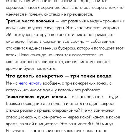
обходные пути: звонить на личный телефон, ловить в
коридоре, писать «срочно». Без явного разговора о том, что
меняется и почему, система не приживается.
Третье место поломки
— нет различия между «срочным» и
«важным» на уровне культуры. Это классическая матрица
Эйзенхауэра, которую все знают и никто не применяет
системно. Когда в компании всё срочно — собственник
становится единственным буфером, который поглощает этот
поток. Пока команда не научится самостоятельно
квалифицировать приоритеты, любая система защиты
времени будет протекать.
Что делать конкретно — три точки входа
Не «с
чего начать
вообще», а три конкретных точки, с
которых начинают люди, у которых это работает.
Точка первая: аудит недели.
Не планирование — аудит.
Возьми последние две недели и ответь на один вопрос:
откуда реально пришла операционка? Не «я занимался
операционкой», а конкретно — через какой канал, в какое
время, по чьей инициативе. Это занимает 40–60 минут.
Результат — карта твоих реальных точек входа, а не