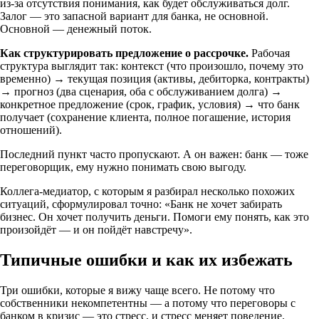
из-за отсутствия понимания, как будет обслуживаться долг.
Залог — это запасной вариант для банка, не основной.
Основной — денежный поток.
Как структурировать предложение о рассрочке.
Рабочая
структура выглядит так: контекст (что произошло, почему это
временно) → текущая позиция (активы, дебиторка, контракты)
→ прогноз (два сценария, оба с обслуживанием долга) →
конкретное предложение (срок, график, условия) → что банк
получает (сохранение клиента, полное погашение, история
отношений).
Последний пункт часто пропускают. А он важен: банк — тоже
переговорщик, ему нужно понимать свою выгоду.
Коллега-медиатор, с которым я разбирал несколько похожих
ситуаций, сформулировал точно: «Банк не хочет забирать
бизнес. Он хочет получить деньги. Помоги ему понять, как это
произойдёт — и он пойдёт навстречу».
Типичные ошибки и как их избежать
Три ошибки, которые я вижу чаще всего. Не потому что
собственники некомпетентны — а потому что переговоры с
банком в кризис — это стресс, и стресс меняет поведение.