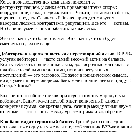
Когда производственная компания приходит за
реструктуризацией, у банка есть привычная точка опоры:
оборудование, склад, недвижимость. Что-то, что можно забрать,
оценить, продать. Сервисный бизнес приходит с другим
набором: людьми, контрактами, репутацией. Всё это — активы.
Но банк не умеет с ними работать так же легко.
Это не значит, что банк откажет. Это значит, что он будет
смотреть на другие вещи.
Дебиторская задолженность как переговорный актив.
В B2B-
услугах дебиторка — часто самый весомый актив на балансе.
Если у тебя есть подписанные акты, долгосрочные контракты с
платёжеспособными клиентами, история регулярных
поступлений — это разговор. Не залог в юридическом смысле,
но аргумент в переговорном. Банк хочет понять: деньги придут?
Откуда? Когда?
Большинство собственников приходят с ответом «придут, мы
работаем». Банку нужен другой ответ: конкретный клиент,
конкретная сумма, конкретная дата. Разница между этими двумя
ответами — это разница между «рассмотрим» и «одобрено».
Как банк видит сервисный бизнес.
Третий раз за последние
полгода вижу одну и ту же картину: собственник B2B-компании