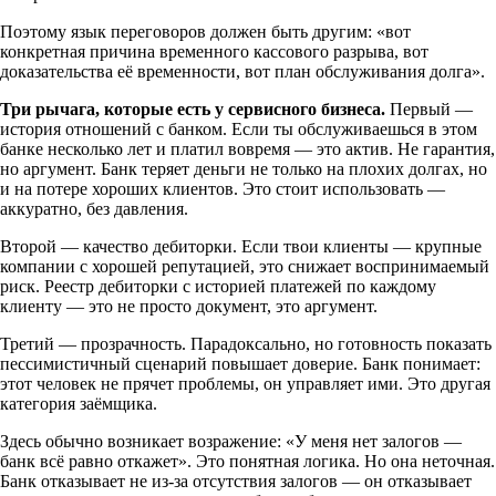
Поэтому язык переговоров должен быть другим: «вот
конкретная причина временного кассового разрыва, вот
доказательства её временности, вот план обслуживания долга».
Три рычага, которые есть у сервисного бизнеса.
Первый —
история отношений с банком. Если ты обслуживаешься в этом
банке несколько лет и платил вовремя — это актив. Не гарантия,
но аргумент. Банк теряет деньги не только на плохих долгах, но
и на потере хороших клиентов. Это стоит использовать —
аккуратно, без давления.
Второй — качество дебиторки. Если твои клиенты — крупные
компании с хорошей репутацией, это снижает воспринимаемый
риск. Реестр дебиторки с историей платежей по каждому
клиенту — это не просто документ, это аргумент.
Третий — прозрачность. Парадоксально, но готовность показать
пессимистичный сценарий повышает доверие. Банк понимает:
этот человек не прячет проблемы, он управляет ими. Это другая
категория заёмщика.
Здесь обычно возникает возражение: «У меня нет залогов —
банк всё равно откажет». Это понятная логика. Но она неточная.
Банк отказывает не из-за отсутствия залогов — он отказывает