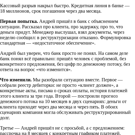
Кассовый разрыв накрыл быстро. Кредитная линия в банке —
18 миллионов, срок погашения через два месяца.
Первая попытка.
Андрей пришёл в банк с объяснением
ситуации. Рассказал про клиента, про задержку, про то, что
деньги придут. Менеджер выслушал, взял документы, через
неделю сообщил: в реструктуризации отказано. Формулировка
стандартная — «недостаточное обеспечение».
Андрей был уверен, что банк просто не понял. На самом деле
банк понял всё правильно: пришёл человек с проблемой, без
конкретного предложения, без цифр по денежному потоку, без
ответа на вопрос «что изменится».
Что изменили.
Мы разобрали ситуацию вместе. Первое —
собрали реестр дебиторки: не просто «клиент должен», а
конкретные акты, письма о сроках оплаты, история платежей
этого клиента за три года. Второй — построили прогноз
денежного потока на 10 месяцев в двух сценариях: деньги от
клиента приходят через два месяца и через пять. В обоих
сценариях компания могла обслуживать реструктурированный
долг.
Третье — Андрей пришёл не с просьбой, а с предложением:
рассрочка на 8 месяцев с конкретным графиком платежей,