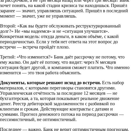
за рассрочкой, а не три месяца назад или через три месяца? Банк
хочет понять, на какой стадии кризиса ты находишься. Пришёл
заранее — значит, управляешь ситуацией. Пришёл в последний
момент — значит, уже не управляешь.
Второй: «Как вы будете обслуживать реструктурированный
долг?» Не «мы надеемся» и не «ситуация улучшится».
Конкретная модель: откуда деньги, в каком объёме, с какой
периодичностью. Если у тебя нет ответа на этот вопрос до
встречи — встреча пройдёт плохо.
Третий: «Что изменится?» Банк даёт рассрочку не потому, что
ему жалко. Он даёт её потому, что видит: через N месяцев
ситуация будет другой, и компания сможет платить. Что именно
изменится — это твоя работа объяснить.
Документы, которые решают исход до встречи.
Есть набор
материалов, с которыми переговоры становятся другими.
Управленческая отчётность за последние 12 месяцев — не
бухгалтерская, а та, которая показывает реальное движение
денег. Реестр дебиторской задолженности с разбивкой по
клиентам и срокам. Действующие контракты с датами и
суммами. Прогноз денежного потока на период рассрочки —
пессимистичный, не оптимистичный.
Последнее — важно. Банк не верит оптимистичным прогнозам.