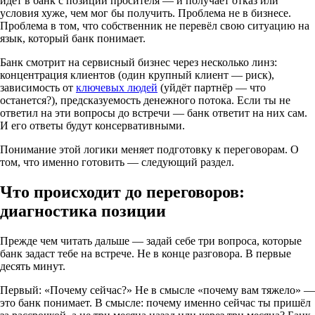
идёт в банк с позиции просителя — и получает отказ или
условия хуже, чем мог бы получить. Проблема не в бизнесе.
Проблема в том, что собственник не перевёл свою ситуацию на
язык, который банк понимает.
Банк смотрит на сервисный бизнес через несколько линз:
концентрация клиентов (один крупный клиент — риск),
зависимость от
ключевых людей
(уйдёт партнёр — что
останется?), предсказуемость денежного потока. Если ты не
ответил на эти вопросы до встречи — банк ответит на них сам.
И его ответы будут консервативными.
Понимание этой логики меняет подготовку к переговорам. О
том, что именно готовить — следующий раздел.
Что происходит до переговоров:
диагностика позиции
Прежде чем читать дальше — задай себе три вопроса, которые
банк задаст тебе на встрече. Не в конце разговора. В первые
десять минут.
Первый: «Почему сейчас?» Не в смысле «почему вам тяжело» —
это банк понимает. В смысле: почему именно сейчас ты пришёл