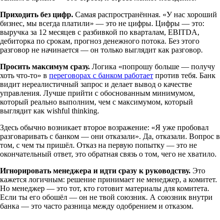
Приходить без цифр.
Самая распространённая. «У нас хороший
бизнес, мы всегда платили» — это не цифры. Цифры — это:
выручка за 12 месяцев с разбивкой по кварталам, EBITDA,
дебиторка по срокам, прогноз денежного потока. Без этого
разговор не начинается — он только выглядит как разговор.
Просить максимум сразу.
Логика «попрошу больше — получу
хоть что-то» в
переговорах с банком работает
против тебя. Банк
видит нереалистичный запрос и делает вывод о качестве
управления. Лучше прийти с обоснованным минимумом,
который реально выполним, чем с максимумом, который
выглядит как wishful thinking.
Здесь обычно возникает второе возражение: «Я уже пробовал
разговаривать с банком — они отказали». Да, отказали. Вопрос в
том, с чем ты пришёл. Отказ на первую попытку — это не
окончательный ответ, это обратная связь о том, чего не хватило.
Игнорировать менеджера и идти сразу к руководству.
Это
кажется логичным: решение принимает не менеджер, а комитет.
Но менеджер — это тот, кто готовит материалы для комитета.
Если ты его обошёл — он не твой союзник. А союзник внутри
банка — это часто разница между одобрением и отказом.