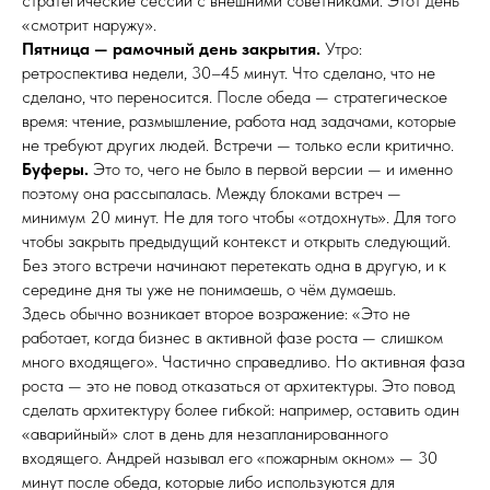
стратегические сессии с внешними советниками. Этот день
«смотрит наружу».
Пятница — рамочный день закрытия.
Утро:
ретроспектива недели, 30–45 минут. Что сделано, что не
сделано, что переносится. После обеда — стратегическое
время: чтение, размышление, работа над задачами, которые
не требуют других людей. Встречи — только если критично.
Буферы.
Это то, чего не было в первой версии — и именно
поэтому она рассыпалась. Между блоками встреч —
минимум 20 минут. Не для того чтобы «отдохнуть». Для того
чтобы закрыть предыдущий контекст и открыть следующий.
Без этого встречи начинают перетекать одна в другую, и к
середине дня ты уже не понимаешь, о чём думаешь.
Здесь обычно возникает второе возражение: «Это не
работает, когда бизнес в активной фазе роста — слишком
много входящего». Частично справедливо. Но активная фаза
роста — это не повод отказаться от архитектуры. Это повод
сделать архитектуру более гибкой: например, оставить один
«аварийный» слот в день для незапланированного
входящего. Андрей называл его «пожарным окном» — 30
минут после обеда, которые либо используются для