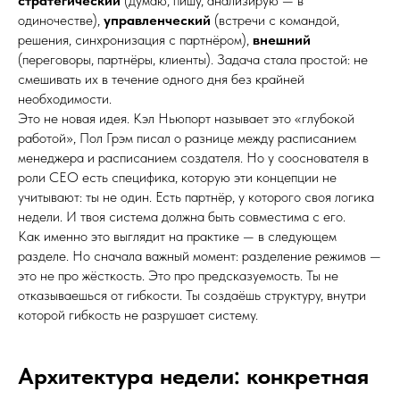
стратегический
(думаю, пишу, анализирую — в
одиночестве),
управленческий
(встречи с командой,
решения, синхронизация с партнёром),
внешний
(переговоры, партнёры, клиенты). Задача стала простой: не
смешивать их в течение одного дня без крайней
необходимости.
Это не новая идея. Кэл Ньюпорт называет это «глубокой
работой», Пол Грэм писал о разнице между расписанием
менеджера и расписанием создателя. Но у сооснователя в
роли CEO есть специфика, которую эти концепции не
учитывают: ты не один. Есть партнёр, у которого своя логика
недели. И твоя система должна быть совместима с его.
Как именно это выглядит на практике — в следующем
разделе. Но сначала важный момент: разделение режимов —
это не про жёсткость. Это про предсказуемость. Ты не
отказываешься от гибкости. Ты создаёшь структуру, внутри
которой гибкость не разрушает систему.
Архитектура недели: конкретная