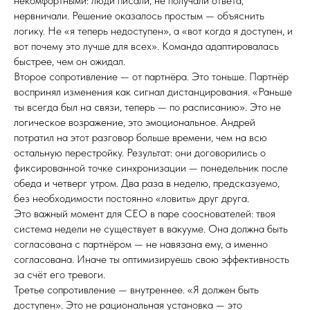
некомфортными: люди писали, не получали ответа,
нервничали. Решение оказалось простым — объяснить
логику. Не «я теперь недоступен», а «вот когда я доступен, и
вот почему это лучше для всех». Команда адаптировалась
быстрее, чем он ожидал.
Второе сопротивление — от партнёра. Это тоньше. Партнёр
воспринял изменения как сигнал дистанцирования. «Раньше
ты всегда был на связи, теперь — по расписанию». Это не
логическое возражение, это эмоциональное. Андрей
потратил на этот разговор больше времени, чем на всю
остальную перестройку. Результат: они договорились о
фиксированной точке синхронизации — понедельник после
обеда и четверг утром. Два раза в неделю, предсказуемо,
без необходимости постоянно «ловить» друг друга.
Это важный момент для CEO в паре сооснователей: твоя
система недели не существует в вакууме. Она должна быть
согласована с партнёром — не навязана ему, а именно
согласована. Иначе ты оптимизируешь свою эффективность
за счёт его тревоги.
Третье сопротивление — внутреннее. «Я должен быть
доступен». Это не рациональная установка — это