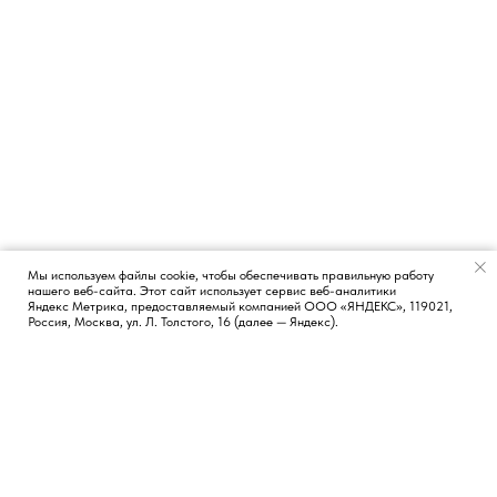
Мы используем файлы cookie, чтобы обеспечивать правильную работу
нашего веб-сайта. Этот сайт использует сервис веб-аналитики
Появился вопрос?
Яндекс Метрика, предоставляемый компанией ООО «ЯНДЕКС», 119021,
Россия, Москва, ул. Л. Толстого, 16 (далее — Яндекс).
КОНТАКТЫ
СОЦИАЛЬНЫЕ СЕТИ
Москва, Россия
TG
LI
FB
Новосибирск, Россия
Лиссабон, Португалия