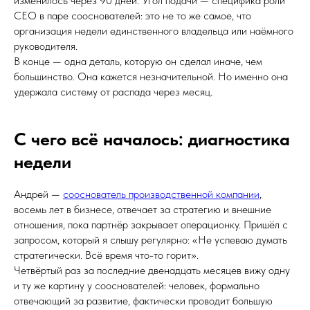
изменилось через 90 дней. Угол подачи — специфика роли
CEO в паре сооснователей: это не то же самое, что
организация недели единственного владельца или наёмного
руководителя.
В конце — одна деталь, которую он сделал иначе, чем
большинство. Она кажется незначительной. Но именно она
удержала систему от распада через месяц.
С чего всё началось: диагностика
недели
Андрей —
сооснователь производственной компании
,
восемь лет в бизнесе, отвечает за стратегию и внешние
отношения, пока партнёр закрывает операционку. Пришёл с
запросом, который я слышу регулярно: «Не успеваю думать
стратегически. Всё время что-то горит».
Четвёртый раз за последние двенадцать месяцев вижу одну
и ту же картину у сооснователей: человек, формально
отвечающий за развитие, фактически проводит большую