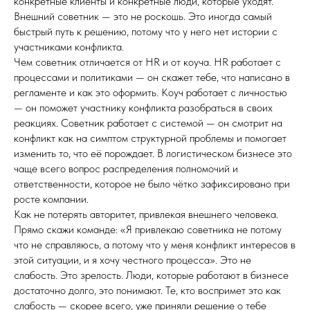
конкретные клиенты и конкретные люди, которые уходят.
Внешний советник — это не роскошь. Это иногда самый
быстрый путь к решению, потому что у него нет истории с
участниками конфликта.
Чем советник отличается от HR и от коуча. HR работает с
процессами и политиками — он скажет тебе, что написано в
регламенте и как это оформить. Коуч работает с личностью
— он поможет участнику конфликта разобраться в своих
реакциях. Советник работает с системой — он смотрит на
конфликт как на симптом структурной проблемы и помогает
изменить то, что её порождает. В логистическом бизнесе это
чаще всего вопрос распределения полномочий и
ответственности, которое не было чётко зафиксировано при
росте компании.
Как не потерять авторитет, привлекая внешнего человека.
Прямо скажи команде: «Я привлекаю советника не потому
что не справляюсь, а потому что у меня конфликт интересов в
этой ситуации, и я хочу честного процесса». Это не
слабость. Это зрелость. Люди, которые работают в бизнесе
достаточно долго, это понимают. Те, кто воспримет это как
слабость — скорее всего, уже приняли решение о тебе