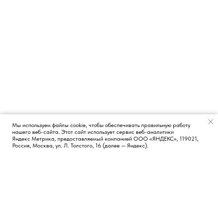
Мы используем файлы cookie, чтобы обеспечивать правильную работу
нашего веб-сайта. Этот сайт использует сервис веб-аналитики
Появился вопрос?
Яндекс Метрика, предоставляемый компанией ООО «ЯНДЕКС», 119021,
Россия, Москва, ул. Л. Толстого, 16 (далее — Яндекс).
КОНТАКТЫ
СОЦИАЛЬНЫЕ СЕТИ
Москва, Россия
TG
LI
FB
Новосибирск, Россия
Лиссабон, Португалия