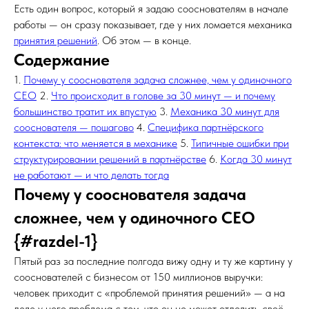
Есть один вопрос, который я задаю сооснователям в начале
работы — он сразу показывает, где у них ломается механика
принятия решений
. Об этом — в конце.
Содержание
1.
Почему у сооснователя задача сложнее, чем у одиночного
CEO
2.
Что происходит в голове за 30 минут — и почему
большинство тратит их впустую
3.
Механика 30 минут для
сооснователя — пошагово
4.
Специфика партнёрского
контекста: что меняется в механике
5.
Типичные ошибки при
структурировании решений в партнёрстве
6.
Когда 30 минут
не работают — и что делать тогда
Почему у сооснователя задача
сложнее, чем у одиночного CEO
{#razdel-1}
Пятый раз за последние полгода вижу одну и ту же картину у
сооснователей с бизнесом от 150 миллионов выручки:
человек приходит с «проблемой принятия решений» — а на
деле у него проблема с тем, что он не может отделить своё